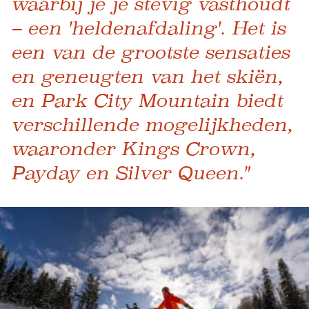
waarbij je je stevig vasthoudt
– een 'heldenafdaling'. Het is
een van de grootste sensaties
en geneugten van het skiën,
en Park City Mountain biedt
verschillende mogelijkheden,
waaronder Kings Crown,
Payday en Silver Queen."