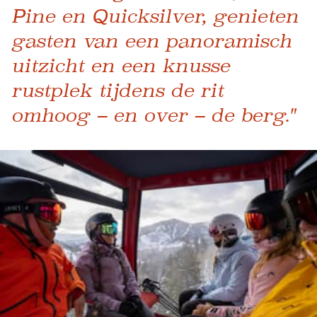
Pine en Quicksilver, genieten
gasten van een panoramisch
uitzicht en een knusse
rustplek tijdens de rit
omhoog – en over – de berg."