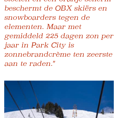
beschermt de OBX skiërs en
snowboarders tegen de
elementen. Maar met
gemiddeld 225 dagen zon per
jaar in Park City is
zonnebrandcrème ten zeerste
aan te raden."