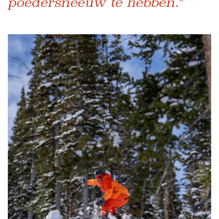
poedersneeuw te hebben."