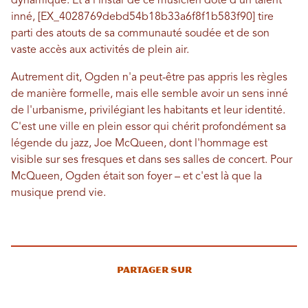
dynamique. Et à l'instar de ce musicien doté d'un talent
inné, [EX_4028769debd54b18b33a6f8f1b583f90] tire
parti des atouts de sa communauté soudée et de son
vaste accès aux activités de plein air.
Autrement dit, Ogden n'a peut-être pas appris les règles
de manière formelle, mais elle semble avoir un sens inné
de l'urbanisme, privilégiant les habitants et leur identité.
C'est une ville en plein essor qui chérit profondément sa
légende du jazz, Joe McQueen, dont l'hommage est
visible sur ses fresques et dans ses salles de concert. Pour
McQueen, Ogden était son foyer – et c'est là que la
musique prend vie.
Partager sur