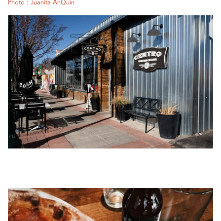
Photo : Juanita AhQuin