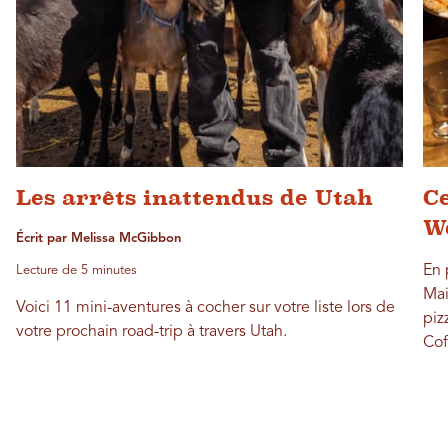
Les arrêts inattendus de Utah
Ce
W
Écrit par Melissa McGibbon
En 
Lecture de 5 minutes
Mai
Voici 11 mini-aventures à cocher sur votre liste lors de
piz
votre prochain road-trip à travers Utah.
Cof