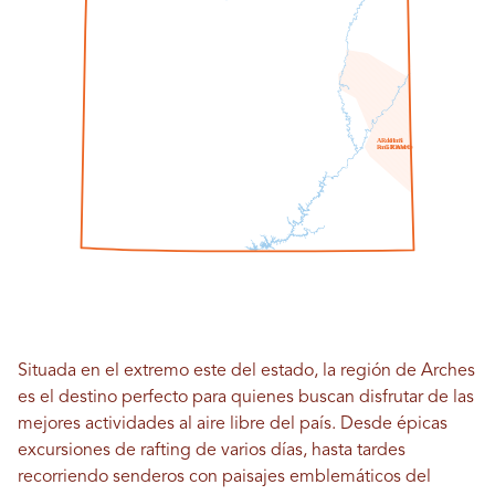
A
R
do
H
mi
S
R
mi
GRAMO
I
O
norte
Situada en el extremo este del estado, la región de Arches
es el destino perfecto para quienes buscan disfrutar de las
mejores actividades al aire libre del país. Desde épicas
excursiones de rafting de varios días, hasta tardes
recorriendo senderos con paisajes emblemáticos del