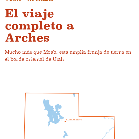
El viaje
completo a
Arches
Mucho más que Moab, esta amplia franja de tierra en
el borde oriental de Utah
S
A
L
T
L
A
K
mi
do
I
T
Y