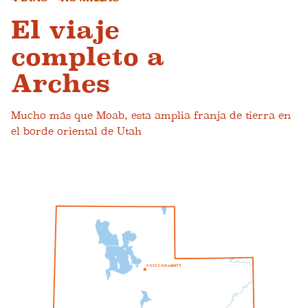
El viaje
completo a
Arches
Mucho más que Moab, esta amplia franja de tierra en
el borde oriental de Utah
S
A
L
T
L
A
K
mi
do
I
T
Y