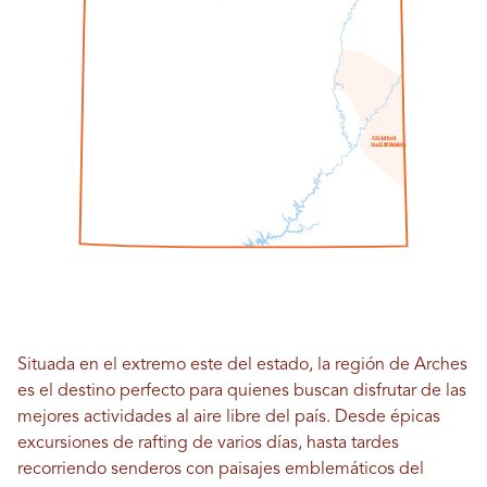
A
R
do
H
mi
S
R
mi
GRAMO
I
O
norte
Situada en el extremo este del estado, la región de Arches
es el destino perfecto para quienes buscan disfrutar de las
mejores actividades al aire libre del país. Desde épicas
excursiones de rafting de varios días, hasta tardes
recorriendo senderos con paisajes emblemáticos del