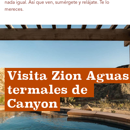
nada igual. Así que ven, sumérgete y relájate. Te lo
mereces.
Visita Zion Aguas 
termales de 
Canyon