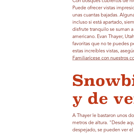
Con bosques cubiertos de ni
Puede ofrecer vistas impresi
unas cuantas bajadas. Alguna
incluso si está apartado, s
disfrute tranquilo se suman 
americano. Evan Thayer, Uta
favoritas que no te puedes pe
estas increíbles vistas, aseg
Familiarícese con nuestros c
Snowbi
y de v
A Thayer le bastaron unos do
metros de altura. "Desde aquí
despejado, se pueden ver el G