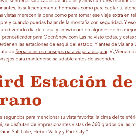
eve, senderos salpicados de árboles y altas cumbres montaños
onantes, lo suficientemente hermosas como para captar tu atenc
s vistas merecen la pena como para tomar ese viaje extra en tel
iempre y cuando puedas bajar de la montaña con seguridad. Y e
a un divertido día de esquí y snowboard en algunos de los mejor
h pronosticador para
OpenSnow.com
Las ha visto todas, y estas
rder en las estaciones de esquí del estado. Y antes de viajar a 
úrate de
Repase estos consejos para viajar a esquiar
. V
¿Vienen de
onsejos para mantenerse saludable antes de ascender.
.
rd Estación de
erano
s segundos para mencionar su vista favorita: la cima del telefé
, se disfrutan de impresionantes vistas de 360 ​​grados de las m
ran Salt Lake, Heber Valley y Park City.”