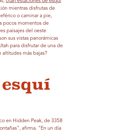
as,
Utah estaciones de esquí
ión mientras disfrutas de
eférico o caminar a pie,
sos pocos momentos de
es paisajes del oeste
 son sus vistas panorámicas
Utah para disfrutar de una de
 altitudes más bajas?
 esquí
rico en Hidden Peak, de 3358
ontañas", afirma. “En un día