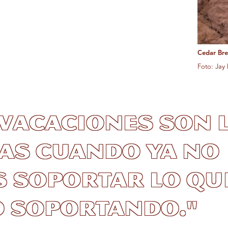
Cedar Br
Foto: Jay
vacaciones son 
as cuando ya no
 soportar lo qu
o soportando."