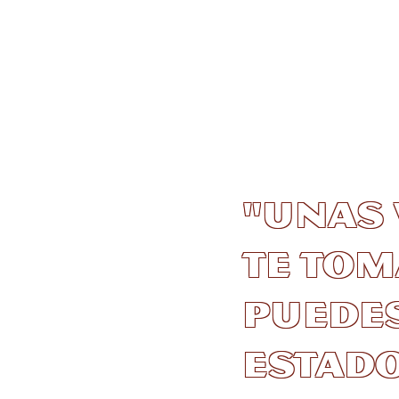
"Unas 
te tom
puedes
estad