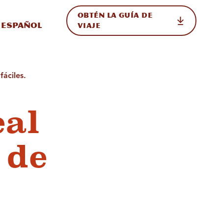
OBTÉN LA GUÍA DE
 en el sitio
ternar Internacional
Español
VIAJE
fáciles.
eal
 de