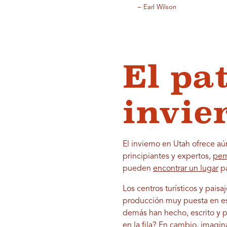
– Earl Wilson
El pa
invie
El invierno en Utah ofrece a
principiantes y expertos,
per
pueden
encontrar un lugar
pa
Los centros turísticos y pais
producción muy puesta en esc
demás han hecho, escrito y p
en la fila? En cambio, imagin