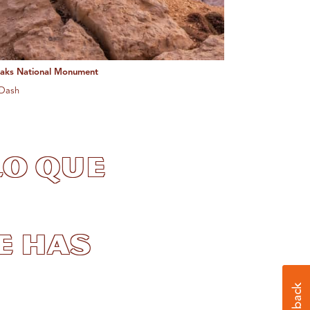
eaks National Monument
 Dash
lo que
e has