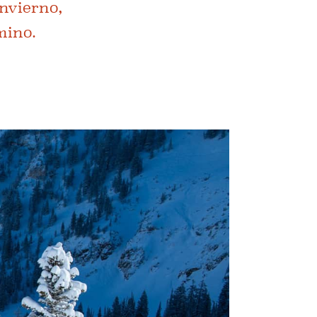
nvierno,
mino.