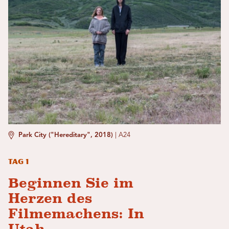
Park City ("Hereditary", 2018)
|
A24
Tag 1
Beginnen Sie im
Herzen des
Filmemachens: In