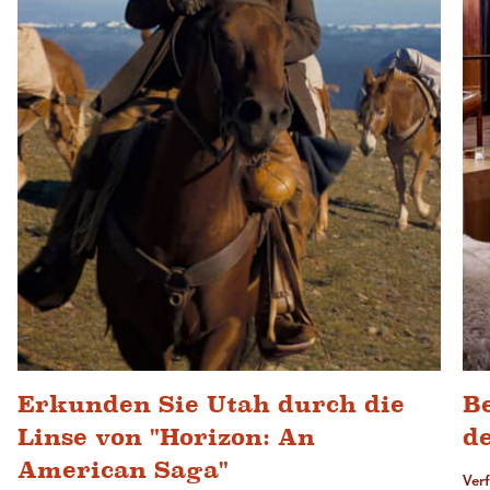
Erkunden Sie Utah durch die
Be
Linse von "Horizon: An
de
American Saga"
Ver