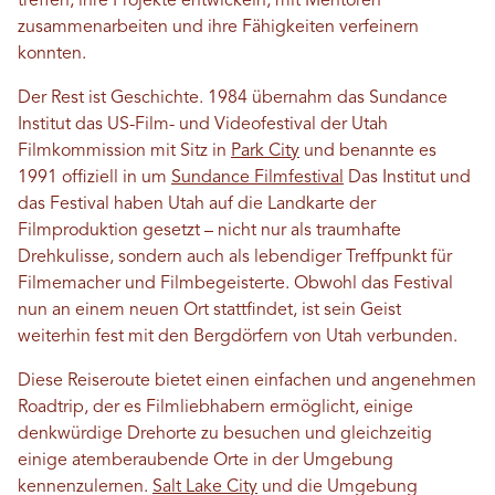
treffen, ihre Projekte entwickeln, mit Mentoren
zusammenarbeiten und ihre Fähigkeiten verfeinern
konnten.
Der Rest ist Geschichte. 1984 übernahm das Sundance
Institut das US-Film- und Videofestival der Utah
Filmkommission mit Sitz in
Park City
und benannte es
1991 offiziell in um
Sundance Filmfestival
Das Institut und
das Festival haben Utah auf die Landkarte der
Filmproduktion gesetzt – nicht nur als traumhafte
Drehkulisse, sondern auch als lebendiger Treffpunkt für
Filmemacher und Filmbegeisterte. Obwohl das Festival
nun an einem neuen Ort stattfindet, ist sein Geist
weiterhin fest mit den Bergdörfern von Utah verbunden.
Diese Reiseroute bietet einen einfachen und angenehmen
Roadtrip, der es Filmliebhabern ermöglicht, einige
denkwürdige Drehorte zu besuchen und gleichzeitig
einige atemberaubende Orte in der Umgebung
kennenzulernen.
Salt Lake City
und die Umgebung