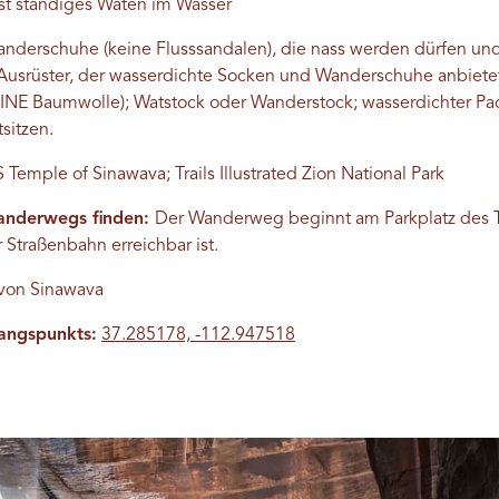
fast ständiges Waten im Wasser
nderschuhe (keine Flusssandalen), die nass werden dürfen und
 Ausrüster, der wasserdichte Socken und Wanderschuhe anbiete
KEINE Baumwolle); Watstock oder Wanderstock; wasserdichter Pack
sitzen.
Temple of Sinawava; Trails Illustrated Zion National Park
anderwegs finden:
Der Wanderweg beginnt am Parkplatz des 
 Straßenbahn erreichbar ist.
von Sinawava
angspunkts:
37.285178, -112.947518