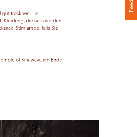
 gut trocknen – in
t; Kleidung, die nass werden
sack; Stirnlampe, falls Sie
Temple of Sinawava am Ende