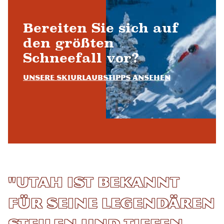
Bereiten Sie sich auf
den größten
Schneefall vor?
Unsere Skiurlaubstipps ansehen
"Utah ist bekannt
für seine legendären
steilen und tiefen