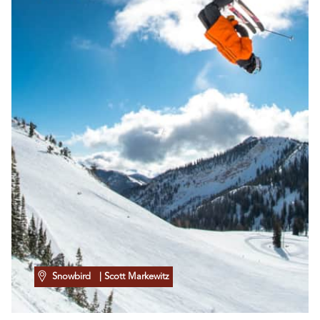
Snowbird
| Scott Markewitz