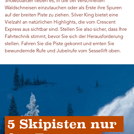
Snowboarder lieben es, in die tief verschneiten
Waldschneisen einzutauchen oder als Erste ihre Spuren
auf der breiten Piste zu ziehen. Silver King bietet eine
Vielzahl an natürlichen Highlights, die vom Crescent
Express aus sichtbar sind. Stellen Sie also sicher, dass Ihre
Fahrtechnik stimmt, bevor Sie sich der Herausforderung
stellen. Fahren Sie die Piste gekonnt und ernten Sie
bewundernde Rufe und Jubelrufe vom Sessellift oben.
5 Skipisten nur 