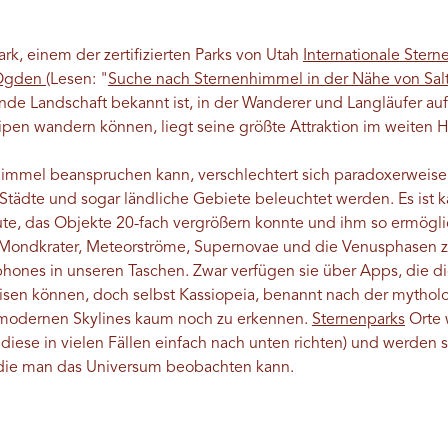
k, einem der zertifizierten Parks von Utah
Internationale Stern
Ogden
(Lesen: "
Suche nach Sternenhimmel in der Nähe von Salt
de Landschaft bekannt ist, in der Wanderer und Langläufer au
pen wandern können, liegt seine größte Attraktion im weiten H
mel beanspruchen kann, verschlechtert sich paradoxerweise u
tädte und sogar ländliche Gebiete beleuchtet werden. Es ist ka
aute, das Objekte 20-fach vergrößern konnte und ihm so ermögl
s Mondkrater, Meteorströme, Supernovae und die Venusphasen 
hones in unseren Taschen. Zwar verfügen sie über Apps, die dig
eisen können, doch selbst Kassiopeia, benannt nach der mytholog
 modernen Skylines kaum noch zu erkennen.
Sternenparks
Orte 
e diese in vielen Fällen einfach nach unten richten) und werden
 die man das Universum beobachten kann.