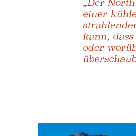
„Der North
einer kühl
strahlende
kann, dass
oder worüb
überschaub