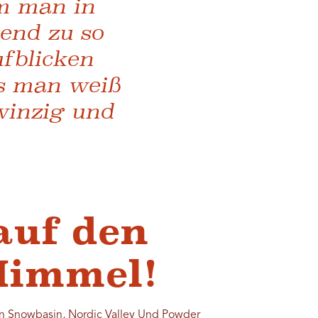
em man in
gend zu so
ufblicken
as man weiß
winzig und
auf den
Himmel!
on
Snowbasin
,
Nordic Valley
Und
Powder