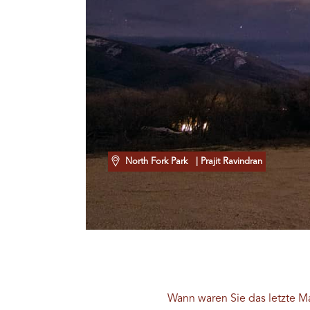
North Fork Park
| Prajit Ravindran
Wann waren Sie das letzte Ma