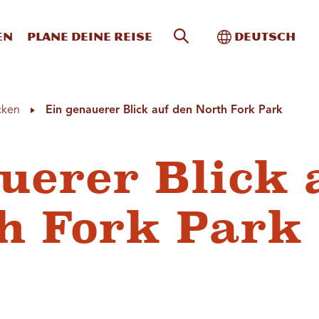
Website-Suche
Toggle Intern
en
Plane deine Reise
Deutsch
cken
Ein genauerer Blick auf den North Fork Park
uerer Blick 
h Fork Park