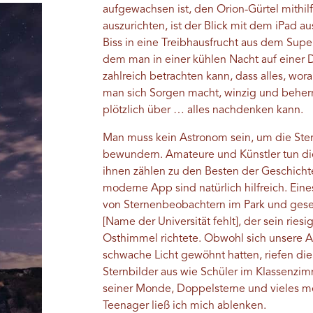
aufgewachsen ist, den Orion-Gürtel mithil
auszurichten, ist der Blick mit dem iPad 
Biss in eine Treibhausfrucht aus dem Super
dem man in einer kühlen Nacht auf einer 
zahlreich betrachten kann, dass alles, w
man sich Sorgen macht, winzig und beherr
plötzlich über … alles nachdenken kann.
Man muss kein Astronom sein, um die Ster
bewundern. Amateure und Künstler tun die
ihnen zählen zu den Besten der Geschicht
moderne App sind natürlich hilfreich. Ein
von Sternenbeobachtern im Park und gesell
[Name der Universität fehlt], der sein rie
Osthimmel richtete. Obwohl sich unsere A
schwache Licht gewöhnt hatten, riefen d
Sternbilder aus wie Schüler im Klassenzimm
seiner Monde, Doppelsterne und vieles me
Teenager ließ ich mich ablenken.