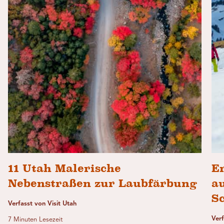
11 Utah Malerische
E
Nebenstraßen zur Laubfärbung
au
S
Verfasst von Visit Utah
Ver
7 Minuten Lesezeit