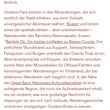
Anblick.
Outdoor-Fans können in den Mineralbergen, die sich
westlich der Stadt erheben, aus einer Vielzahl
unvergesslicher Abenteuer wählen.
Beaver
und bilden
eines der spektakulärsten – aber unbekanntesten –
Naturwunder des Ramblers-Nationalparks.
(Lesen:
"
Ramble On: Ein Insider-Leitfaden zu Beaver County
„
Die
zerklüftete Wunderwelt aus Kuppeln, Strebepfeilern,
Felsspitzen und Burgen unterhalb des Granite Peak ist ein
Abenteuerspielplatz mit Klippen, die Kletterer anlocken,
einem Netz alter Minenstraßen für Offroad-Fahrten und
hervorragenden Wanderwegen im Hinterland, die bei
erfahrenen Wanderern sehr begehrt sind. In der Nähe
des
Great Basin Nationales Kulturerbegebiet
ist eine
aufregende Region, die nicht die Aufmerksamkeit erhält,
die sie verdient, was eine großartige Nachricht für
diejenigen ist, die sich nach solitude, Westerngeschichte
und einem einzigartigen Outdoor-Erlebnis sehnen.