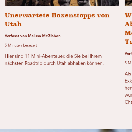
Unerwartete Boxenstopps von
W
Utah
Ab
M
Verfasst von Melissa McGibbon
T
5 Minuten Lesezeit
Ver
Hier sind 11 Mini-Abenteuer, die Sie bei Ihrem
nächsten Roadtrip durch Utah abhaken können.
5 Mi
Als
Exk
her
wun
Cha