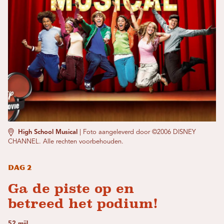
High School Musical
|
Foto aangeleverd door ©2006 DISNEY
CHANNEL. Alle rechten voorbehouden.
Dag 2
Ga de piste op en
betreed het podium!
52 mijl