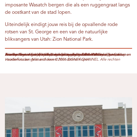
imposante Wasatch bergen die als een ruggengraat langs
de oostkant van de stad lopen.
Uiteindelijk eindigt jouw reis bij de opvallende rode
rotsen van St. George en een van de natuurlijke
blikvangers van Utah: Zion National Park.
Arianna Rees is een freelance schrijfster die in Salt Lake City woont, maar haar hart ligt in Cache Valley, waar ze is opgegroeid. Haar werk is verschenen in meer dan een dozijn publicaties, waaronder Deseret News, The Startup en The Beehive. Als ze niet druk aan het typen is achter haar computer, is Arianna te vinden tijdens het wandelen en boulderen in de bergen of verdiept in een goed boek. Volg haar op Twitter @AriWRees.
Headerfoto aangeleverd door ©2006 DISNEY CHANNEL. Alle rechten voorbehouden. Niet archiveren. Niet doorverkopen.