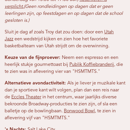
verplicht.
(Geen rondleidingen op dagen dat er geen
leerlingen zijn, op feestdagen en op dagen dat de school
gesloten is.)
Sluit je dag af zoals Troy dat zou doen: door een
Utah
Jazz
een wedstrijd kijken en zien hoe het favoriete
basketbalteam van Utah strijdt om de overwinning.
Keuze van de fijnproever:
Neem een ​​espresso en een
heerlijk stukje gourmettoast bij
Publik Koffiebranderij
, die
te zien was in aflevering vier van "HSMTMTS."
Alternatieve avondactiviteit:
Als je liever je muzikale kant
dan je sportieve kant wilt volgen, plan dan een reis naar
de
Eccles Theater
in het centrum, waar jaarlijks diverse
bekroonde Broadway-producties te zien zijn, of sla een
balletje op de bowlingbaan.
Bonwood Bowl
, te zien in
aflevering vijf van "HSMTMTS."
's Nachts:
Salt Lake City