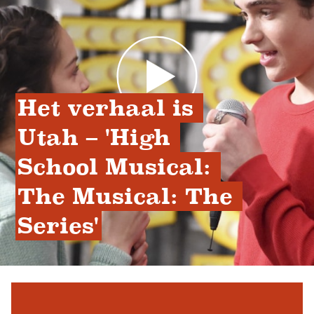
Het verhaal is 
Utah ​​– 'High 
School Musical: 
The Musical: The 
Series'