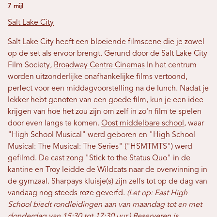
7 mijl
Salt Lake City
Salt Lake City heeft een bloeiende filmscene die je zowel
op de set als ervoor brengt. Gerund door de Salt Lake City
Film Society,
Broadway Centre Cinemas
In het centrum
worden uitzonderlijke onafhankelijke films vertoond,
perfect voor een middagvoorstelling na de lunch. Nadat je
lekker hebt genoten van een goede film, kun je een idee
krijgen van hoe het zou zijn om zelf in zo'n film te spelen
door even langs te komen.
Oost middelbare school
, waar
"High School Musical" werd geboren en "High School
Musical: The Musical: The Series" ("HSMTMTS") werd
gefilmd. De cast zong "Stick to the Status Quo" in de
kantine en Troy leidde de Wildcats naar de overwinning in
de gymzaal. Sharpays kluisje(s) zijn zelfs tot op de dag van
vandaag nog steeds roze geverfd.
(Let op: East High
School biedt rondleidingen aan van maandag tot en met
donderdag van 15:30 tot 17:30 uur.)
Reserveren is