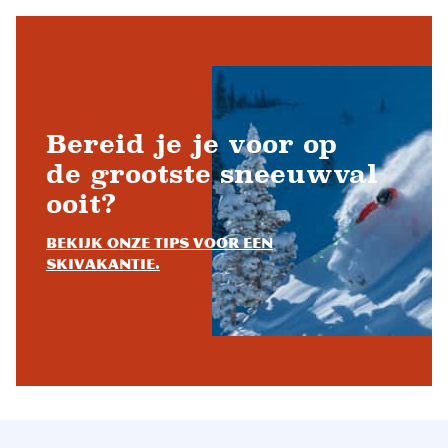
Bereid je je voor op
de grootste sneeuwval
ooit?
Bekijk onze tips voor een
skivakantie.