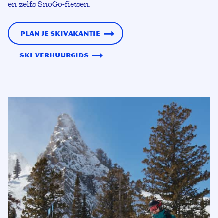
en zelfs SnoGo-fietsen.
Plan je skivakantie
Ski-verhuurgids