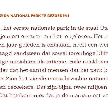
m Zion National Park te bezoeken?
 het eerste nationale park in de staat Uta
e moet ervaren om het te geloven. Het p
n jaar geleden is ontstaan, heeft een we
aagd zandsteen dat zowel torenhoge klif
e uitzichten als intieme, rode rotskloven
er dat het aantal mensen dat het park ko
as Zion het vierde meest bezochte nation
oen bezoekers. Dat zijn bijna twee miljo
 Dat betekent niet dat je de massa moet v