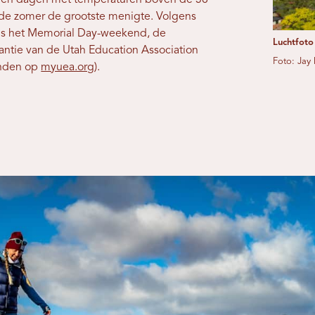
 en dagen met temperaturen boven de 38
t de zomer de grootste menigte. Volgens
ens het Memorial Day-weekend, de
Luchtfoto
ntie van de Utah Education Association
Foto: Jay
vinden op
myuea.org
).