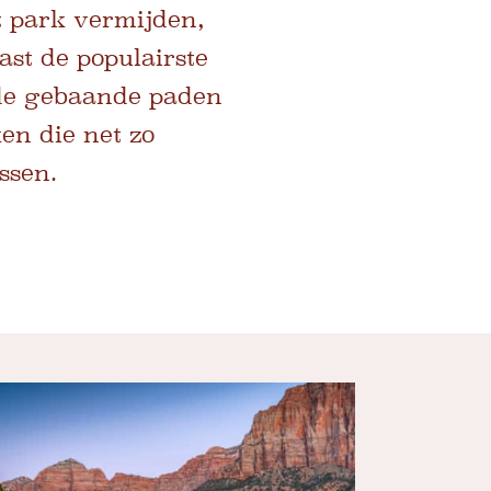
t park vermijden,
st de populairste
n de gebaande paden
en die net zo
ssen.