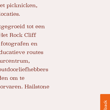
et picknicken,
ocaties.
tgegroeid tot een
Het Rock Cliff
, fotografen en
ducatieve routes
uurcentrum,
utdoorliefhebbers
den om te
orvaren. Hailstone