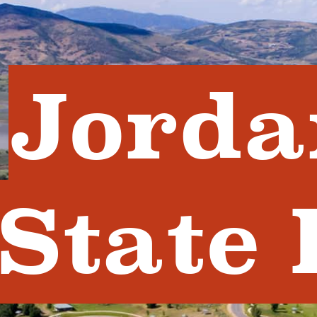
Jorda
State