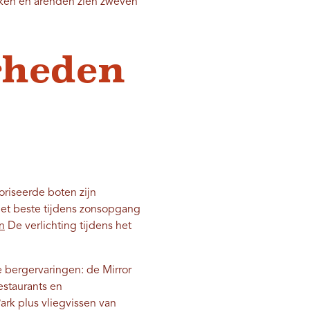
aviken en arenden zien zweven
gheden
oriseerde boten zijn
het beste tijdens zonsopgang
n
De verlichting tijdens het
e bergervaringen: de Mirror
estaurants en
ark plus vliegvissen van