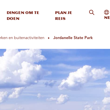
Zoeken o
In
Dingen om te
Plan je
Ne
doen
reis
rken en buitenactiviteiten
Jordanelle State Park