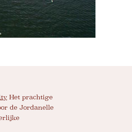
ity
Het prachtige
oor de Jordanelle
rlijke