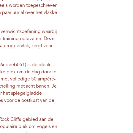
 deels worden toegeschreven
n paar uur al over het vlakke
 evenwichtsoefening waarbij
re training opleveren. Deze
teroppervlak, zorgt voor
26edeeb051) is de ideale
ijke plek om de dag door te
n met volledige 50 ampère-
thelling met acht banen. Je
er het spiegelgladde
es voor de oostkust van de
 Rock Cliffs-gebied aan de
populaire plek om vogels en