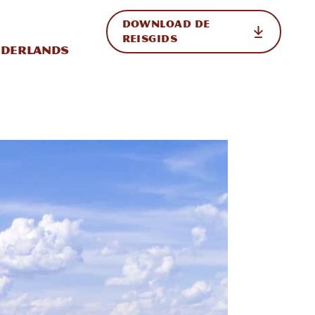
DOWNLOAD DE
p de site
ternationale weergave in-/uitschakelen
REISGIDS
derlands