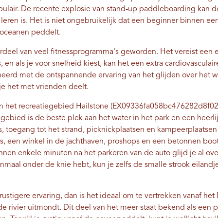
populair. De recente explosie van stand-up paddleboarding kan
e leren is. Het is niet ongebruikelijk dat een beginner binnen ee
n en oceanen peddelt.
erdeel van veel fitnessprogramma's geworden. Het vereist een
, en als je voor snelheid kiest, kan het een extra cardiovasculai
erd met de ontspannende ervaring van het glijden over het wa
s je het met vrienden deelt.
e in het recreatiegebied Hailstone (EX09336fa058bc476282d8f0
 gebied is de beste plek aan het water in het park en een heerl
s, toegang tot het strand, picknickplaatsen en kampeerplaatse
hes, een winkel in de jachthaven, proshops en een betonnen boo
innen enkele minuten na het parkeren van de auto glijd je al ov
nmaal onder de knie hebt, kun je zelfs de smalle strook eilandj
rustigere ervaring, dan is het ideaal om te vertrekken vanaf het
de rivier uitmondt. Dit deel van het meer staat bekend als een 