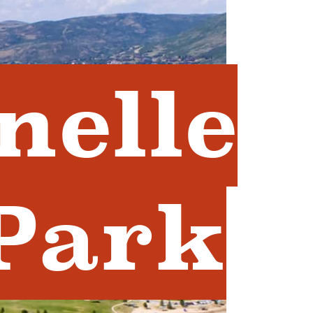
nelle
 Park