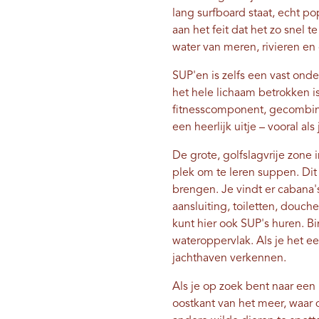
lang surfboard staat, echt 
aan het feit dat het zo snel t
water van meren, riviere
SUP'en is zelfs een vast ond
het hele lichaam betrokken is
fitnesscomponent, gecombine
een heerlijk uitje – vooral al
De grote, golfslagvrije zon
plek om te leren suppen. Dit
brengen. Je vindt er cabana'
aansluiting, toiletten, douc
kunt hier ook SUP's huren. B
wateroppervlak. Als je het ee
jachthaven verkennen.
Als je op zoek bent naar een 
oostkant van het meer, waar 