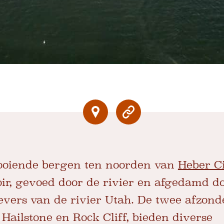
looiende bergen ten noorden van
Heber C
ir, gevoed door de rivier en afgedamd d
evers van de rivier Utah. De twee afzonde
 Hailstone en Rock Cliff, bieden diverse