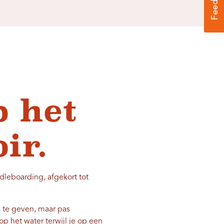
p het
ir.
dleboarding, afgekort tot
s te geven, maar pas
p het water terwijl je op een