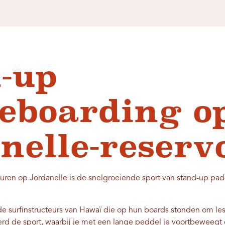
-up
eboarding o
nelle-reservo
uren op Jordanelle is de snelgroeiende sport van stand-up pad
 de surfinstructeurs van Hawaï die op hun boards stonden om le
d de sport, waarbij je met een lange peddel je voortbeweegt o