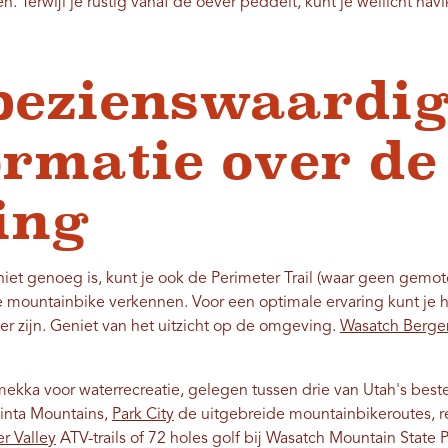
n. Terwijl je rustig vanaf de oever peddelt, kunt je wellicht h
bezienswaardi
ormatie over de
ing
iet genoeg is, kunt je ook de Perimeter Trail (waar geen gemot
e mountainbike verkennen. Voor een optimale ervaring kunt je 
r zijn. Geniet van het uitzicht op de omgeving.
Wasatch Berge
 mekka voor waterrecreatie, gelegen tussen drie van Utah's best
inta Mountains,
Park City
de uitgebreide mountainbikeroutes, r
r Valley
ATV-trails of 72 holes golf bij Wasatch Mountain State P