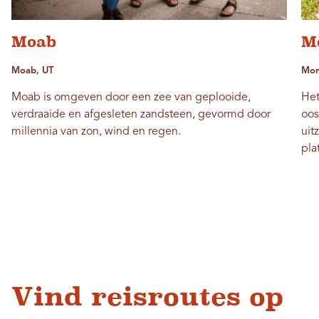
Moab
M
Moab, UT
Mont
Moab is omgeven door een zee van geplooide,
Het
verdraaide en afgesleten zandsteen, gevormd door
oos
millennia van zon, wind en regen.
uit
pla
Vind reisroutes op