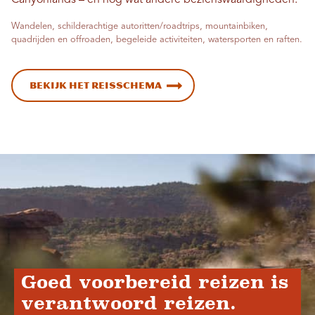
Wandelen, schilderachtige autoritten/roadtrips, mountainbiken,
quadrijden en offroaden, begeleide activiteiten, watersporten en raften.
Bekijk het reisschema
Goed voorbereid reizen is
verantwoord reizen.