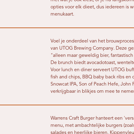
met wat je ook kiest, of je nu langskomt
opties voor elk dieet, dus iedereen is 
menukaart.
Voel je onderdeel van het brouwproces 
van UTOG Brewing Company. Deze gezi
"alleen maar geweldig bier, fantastisch 
De brunch biedt avocadotoast, wenteltee
Voor lunch en diner serveert UTOG buf
fish and chips, BBQ baby back ribs en c
Snowcat IPA, Son of Peach Hefe, John P
verkrijgbaar in blikjes om mee te neme
Warrens Craft Burger hanteert een 'ver
menu, met ambachtelijke burgers (zoals
salades en heerlijke bieren. Kippenvle