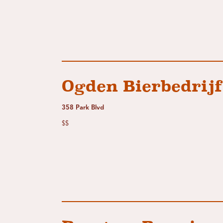
Ogden Bierbedrijf
358 Park Blvd
$$