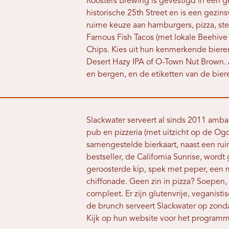
Roosters Brewing is gevestigd in een
historische 25th Street en is een gezin
ruime keuze aan hamburgers, pizza, ste
Famous Fish Tacos (met lokale Beehive 
Chips. Kies uit hun kenmerkende biere
Desert Hazy IPA of O-Town Nut Brown.
en bergen, en de etiketten van de bier
Slackwater serveert al sinds 2011 ambach
pub en pizzeria (met uitzicht op de Og
samengestelde bierkaart, naast een rui
bestseller, de California Sunrise, wor
geroosterde kip, spek met peper, een m
chiffonade. Geen zin in pizza? Soepen
compleet. Er zijn glutenvrije, veganist
de brunch serveert Slackwater op zonda
Kijk op hun website voor het programm