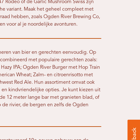
7 Rodeo of de Garlic Mushroom Swiss zijn
sche variant. Maak het geheel compleet met
orraad hebben, zoals Ogden River Brewing Co,
n voor al je noordelijke avonturen.
eren van bier en gerechten eenvoudig. Op
combineerd met populaire gerechten zoals:
Hazy IPA; Ogden River Burger met Hop Train
erican Wheat; Zalm- en citroenrisotto met
rthwest Red Ale. Hun assortiment omvat ook
 en kindvriendelijke opties. Je kunt kiezen uit
 de 12 meter lange bar met granieten blad, of
op de rivier, de bergen en zelfs de Ogden