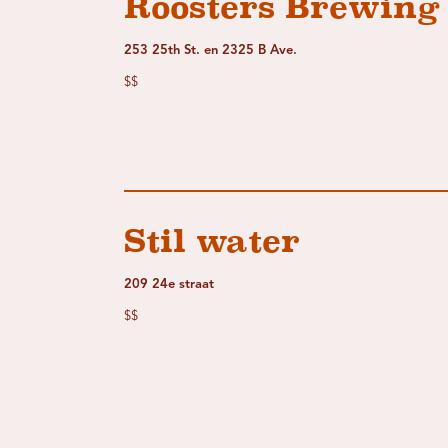
Roosters Brewing
253 25th St. en 2325 B Ave.
$$
Stil water
209 24e straat
$$