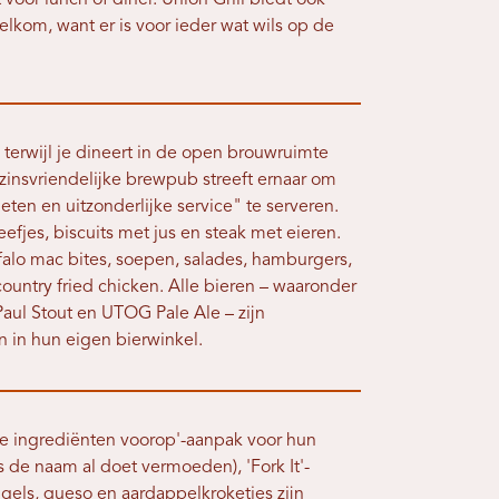
 voor lunch of diner. Union Grill biedt ook
welkom, want er is voor ieder wat wils op de
terwijl je dineert in de open brouwruimte
nsvriendelijke brewpub streeft ernaar om
eten en uitzonderlijke service" te serveren.
fjes, biscuits met jus en steak met eieren.
falo mac bites, soepen, salades, hamburgers,
ountry fried chicken. Alle bieren – waaronder
aul Stout en UTOG Pale Ale – zijn
n in hun eigen bierwinkel.
se ingrediënten voorop'-aanpak voor hun
 de naam al doet vermoeden), 'Fork It'-
ugels, queso en aardappelkroketjes zijn