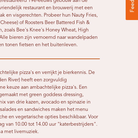
 gerestaureerd 19e-eeuws gebouw aan de
svriendelijk restaurant en brouwerij met een
ak en visgerechten. Probeer hun Nauty Fries,
Cheese) of Roosters Beer Battered Fish &
n, zoals Bee's Knee's Honey Wheat, High
 Alle bieren zijn vernoemd naar wandelpaden
en tonen fietsen en het buitenleven.
telijke pizza's en verrijkt je bierkennis. De
den River) heeft een zorgvuldig
me keuze aan ambachtelijke pizza's. Een
dt gemaakt met green goddess dressing,
ix van drie kazen, avocado en spinazie in
, salades en sandwiches maken het menu
ische en vegetarische opties beschikbaar. Voor
g van 10.00 tot 14.00 uur "katerbestrijders".
a met livemuziek.