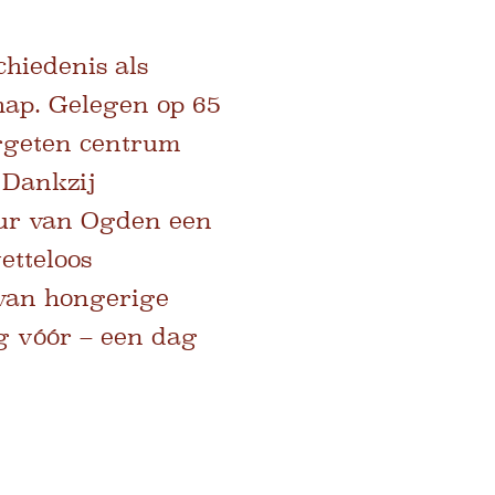
hiedenis als
hap. Gelegen op 65
ergeten centrum
 Dankzij
tuur van Ogden een
etteloos
van hongerige
g vóór – een dag