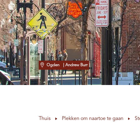
Ogden
| Andrew Burr
Thuis
Plekken om naartoe te gaan
St