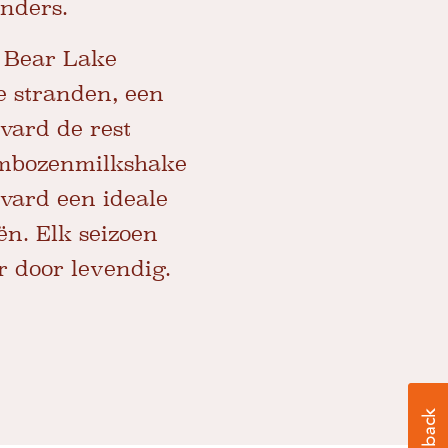
nders.
.
Bear Lake
e stranden, een
vard de rest
rambozenmilkshake
vard een ideale
ën. Elk seizoen
r door levendig.