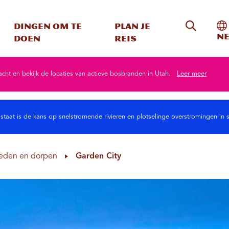
Zoeken o
In
Dingen om te
Plan je
Ne
doen
reis
ht en bekijk de locaties van actieve bosbranden in Utah.
Leer meer
 staat is de kans op snelstromende rivieren en plotselinge overstromingen
eden en dorpen
Garden City