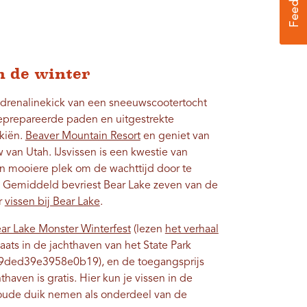
n de winter
 adrenalinekick van een sneeuwscootertocht
eprepareerde paden en uitgestrekte
kiën.
Beaver Mountain Resort
en geniet van
van Utah. IJsvissen is een kwestie van
en mooiere plek om de wachttijd door te
 Gemiddeld bevriest Bear Lake zeven van de
r
vissen bij Bear Lake
.
ar Lake Monster Winterfest
(lezen
het verhaal
ats in de jachthaven van het State Park
ded39e3958e0b19), en de toegangsprijs
thaven is gratis. Hier kun je vissen in de
koude duik nemen als onderdeel van de