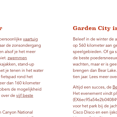
r
Garden City i
persoonlijke
vaartuig
Beleef in de winter de
 vaar de zonsondergang
op 560 kilometer aan g
en alsof je het meer
speelgebieden. Of ga s
niet.
zwemmen
de beste poedersneeuw 
 kajakken, stand-up
wachten, maar er is ge
t je tenen in het water
brengen dan Bear Lake.
 fietspad rond het
tien jaar. Lees meer ove
eer dan 160 kilometer
Altijd een succes, de
Be
ebbers de mogelijkheid
Het evenement vindt pla
r over de
vijf beste
(EX6ec95a54e2b040849
voor het park bij de jach
an Canyon National
Cisco Disco en een ijs