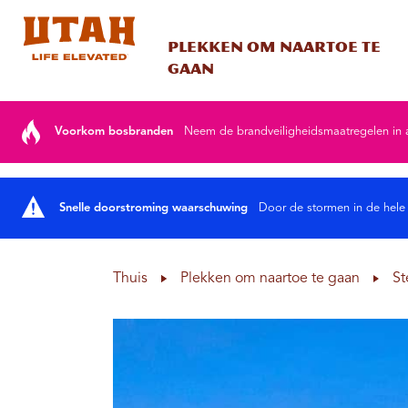
Plekken om naartoe te
gaan
Skip to content
Voorkom bosbranden
Neem de brandveiligheidsmaatregelen in ac
Snelle doorstroming waarschuwing
Door de stormen in de hele
Thuis
Plekken om naartoe te gaan
St