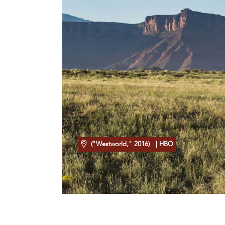
("Westworld," 2016)
| HBO