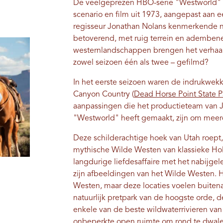
De veelgeprezen HBO-serie "Westworld" i
scenario en film uit 1973, aangepast aan 
regisseur Jonathan Nolans kenmerkende nie
betoverend, met ruig terrein en ademben
westernlandschappen brengen het verhaal
zowel seizoen één als twee – gefilmd?
In het eerste seizoen waren de indrukwek
Canyon Country (
Dead Horse Point State P
aanpassingen die het productieteam van J
"Westworld" heeft gemaakt, zijn om mee
Deze schilderachtige hoek van Utah roept,
mythische Wilde Westen van klassieke Hol
langdurige liefdesaffaire met het nabijge
zijn afbeeldingen van het Wilde Westen. 
Westen, maar deze locaties voelen buitena
natuurlijk pretpark van de hoogste orde, d
enkele van de beste wildwaterrivieren van
onbeperkte open ruimte om rond te dwale