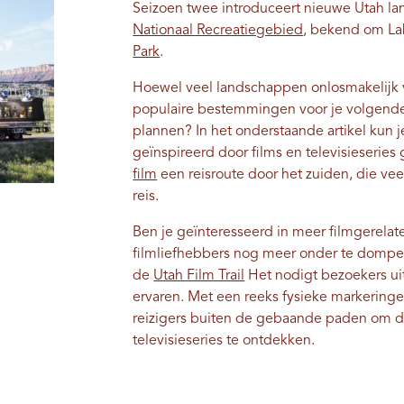
Seizoen twee introduceert nieuwe Utah 
Nationaal Recreatiegebied
, bekend om La
Park
.
Hoewel veel landschappen onlosmakelijk v
populaire bestemmingen voor je volgende
plannen? In het onderstaande artikel kun
geïnspireerd door films en televisieseries
film
een reisroute door het zuiden, die vee
reis.
Ben je geïnteresseerd in meer filmgerel
filmliefhebbers nog meer onder te dompel
de
Utah Film Trail
Het nodigt bezoekers ui
ervaren. Met een reeks fysieke markeringen
reizigers buiten de gebaande paden om de 
televisieseries te ontdekken.