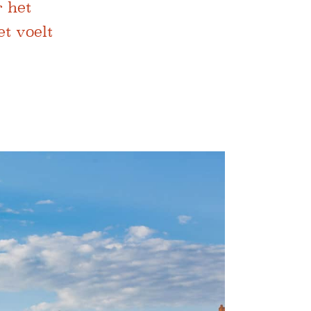
 het
t voelt