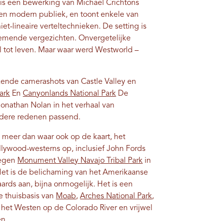
s een bewerking van Michael Crichtons
een modern publiek, en toont enkele van
t-lineaire verteltechnieken. De setting is
emende vergezichten. Onvergetelijke
 tot leven. Maar waar werd Westworld –
kende camerashots van Castle Valley en
ark
En
Canyonlands National Park
De
onathan Nolan in het verhaal van
rdere redenen passend.
 meer dan waar ook op de kaart, het
lywood-westerns op, inclusief John Fords
legen
Monument Valley Navajo Tribal Park
in
Het is de belichaming van het Amerikaanse
ards aan, bijna onmogelijk. Het is een
e thuisbasis van
Moab
,
Arches National Park
,
 het Westen op de Colorado River en vrijwel
n.