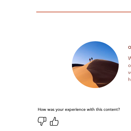
O
W
o
v
h