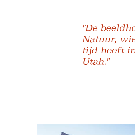
"De beeldh
Natuur, wie
tijd heeft i
Utah."