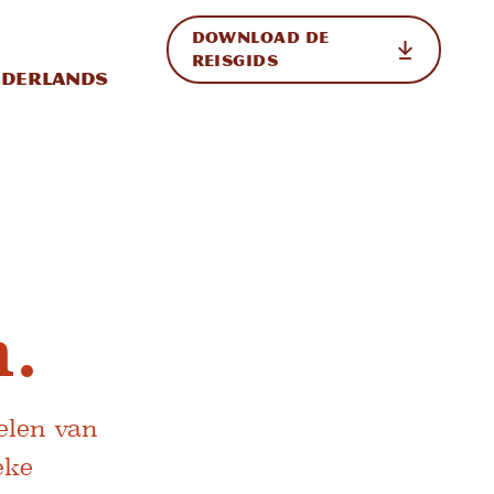
DOWNLOAD DE
p de site
ternationale weergave in-/uitschakelen
REISGIDS
derlands
.
elen van
eke