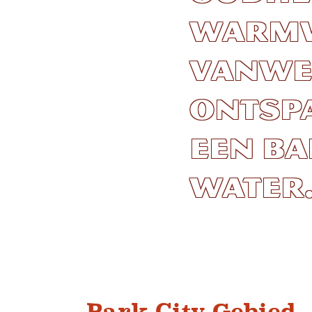
warmw
vanwe
ontsp
een ba
water.
Park City Gebied