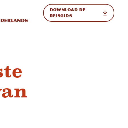
DOWNLOAD DE
p de site
ternationale weergave in-/uitschakelen
REISGIDS
derlands
ste
van