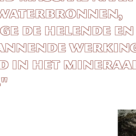
aterbronnen,
ge de helende en
annende werking
d in het mineraa
"