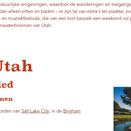
 natuurlijke omgevingen, waardoor de wandelingen en toegangsp
an alleen zitten en baden – er zijn tal van extra's ter plaatse, z
n muziekfestivals, die van een kort bezoek een weekend vol p
rmwaterbronnen van Utah.
Utah
ied
nnen
oorden van
Salt Lake City
, in de
Brigham