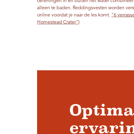
oefeningen in en buiten het water combineert
alleen te baden. Reddingsvesten worden verst
online voordat je naar de les komt.
"6 verrass
Homestead Crater"
)
Optimal
ervarin