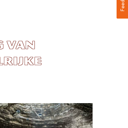
 van
lrijke