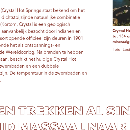
(Crystal Hot Springs staat bekend om het
dichtstbijzijnde natuurlijke combinatie
Kortom, Crystal is een geologisch
Crystal H
aanvankelijk bezocht door indianen en
tot 134 g
ort opende officieel zijn deuren in 1901
mineraalg
nde het als ontspannings- en
Foto: Lou
eede Wereldoorlog. Na branden te hebben
an, beschikt het huidige Crystal Hot
te zwembaden en een dubbele
d zijn. De temperatuur in de zwembaden en
.
n trekken al si
id massaal naar