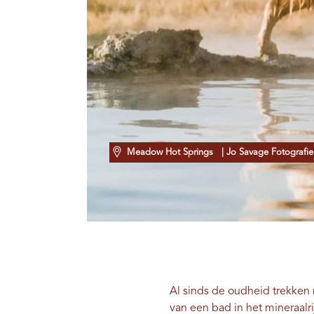
Meadow Hot Springs
| Jo Savage Fotografie
Al sinds de oudheid trekke
van een bad in het mineraalr