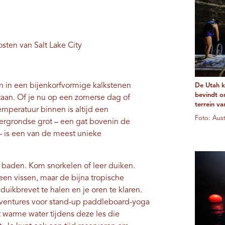
ten van Salt Lake City
in een bijenkorfvormige kalkstenen
De Utah k
bevindt o
taan. Of je nu op een zomerse dag of
terrein v
mperatuur binnen is altijd een
Foto: Au
ergrondse grot – een gat bovenin de
 – is een van de meest unieke
e baden. Kom snorkelen of leer duiken.
n vissen, maar de bijna tropische
uikbrevet te halen en je oren te klaren.
dventures voor stand-up paddleboard-yoga
t warme water tijdens deze les die