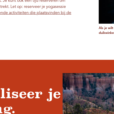
. Je kunt ook een tijd reserveren om
rekt. Let op: reserveer je yogasessie
ende activiteiten die plaatsvinden bij de
Als je wil
duikwinkel
iseer je
g.