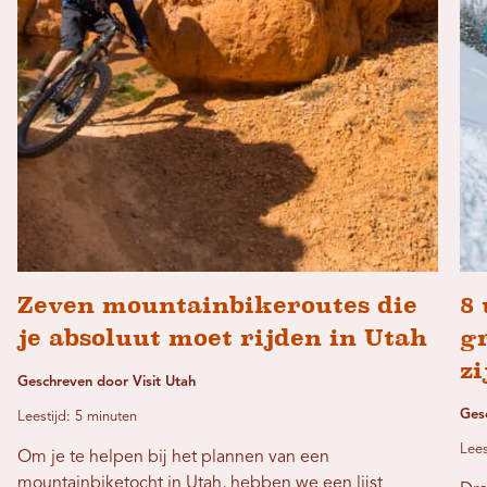
Zeven mountainbikeroutes die
8 
je absoluut moet rijden in Utah
gr
zi
Geschreven door Visit Utah
Ges
Leestijd: 5 minuten
Lees
Om je te helpen bij het plannen van een
mountainbiketocht in Utah, hebben we een lijst