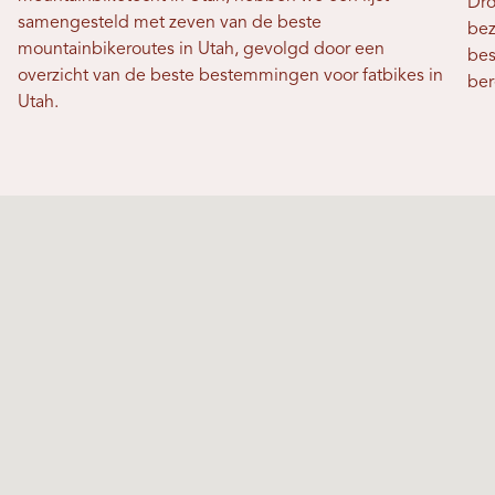
Dro
samengesteld met zeven van de beste
bez
mountainbikeroutes in Utah, gevolgd door een
bes
overzicht van de beste bestemmingen voor fatbikes in
ber
Utah.