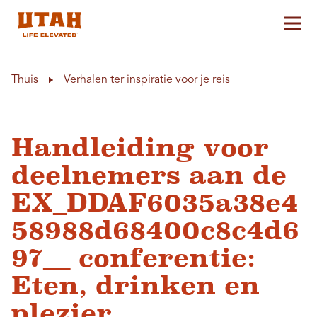
Hoo
Skip to content
Thuis
Verhalen ter inspiratie voor je reis
Handleiding voor
deelnemers aan de
EX_DDAF6035a38e4
58988d68400c8c4d6
97__ conferentie:
Eten, drinken en
plezier