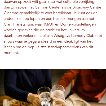
daarvan op zoek wilt gaan naar wat culturele verrijking,
dan zijn zowel het Gallivan Center als de Broadway Centre
Cinemas gemakkelijk te voet bereikbaar. Je kunt ook de
andere kant op lopen en een bezoek brengen aan het
Clark Planetarium, waar IMAX- en Dome-voorstellingen
worden gegeven die de aarde en het universum
daarbuiten verkennen, of aan Wiseguys Comedy Club met
shows waar je gegarandeerd in een deuk ligt van het
lachen om de populairste stand-upcomedians van dit
moment.