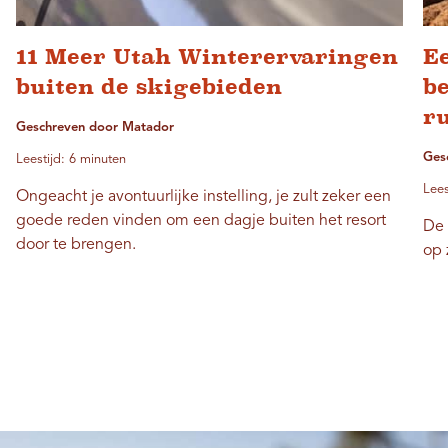
11 Meer Utah Winterervaringen
Ee
buiten de skigebieden
b
r
Geschreven door Matador
Gesc
Leestijd: 6 minuten
Lees
Ongeacht je avontuurlijke instelling, je zult zeker een
goede reden vinden om een ​​dagje buiten het resort
De 
door te brengen.
op 