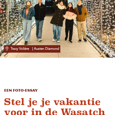
Tracy Volière
| Austen Diamond
Een foto-essay
Stel je je vakantie
voor in de Wasatch