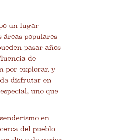
po un lugar
s áreas populares
pueden pasar años
fluencia de
 por explorar, y
da disfrutar en
especial, uno que
e senderismo en
cerca del pueblo
un día o de varios