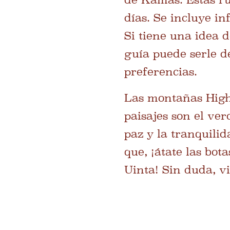
días. Se incluye i
Si tiene una idea 
guía puede serle d
preferencias.
Las montañas High
paisajes son el ver
paz y la tranquili
que, ¡átate las bot
Uinta! Sin duda, v