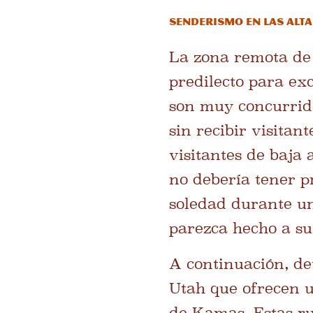
Senderismo en las alt
La zona remota de
predilecto para ex
son muy concurrid
sin recibir visitan
visitantes de baja
no debería tener p
soledad durante un
parezca hecho a s
A continuación, de
Utah que ofrecen u
de Kamas. Estas ru