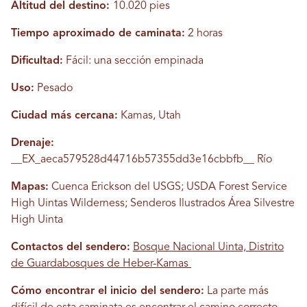
Altitud del destino:
10.020 pies
Tiempo aproximado de caminata:
2 horas
Dificultad:
Fácil: una sección empinada
Uso:
Pesado
Ciudad más cercana:
Kamas, Utah
Drenaje:
__EX_aeca579528d44716b57355dd3e16cbbfb__ Río
Mapas:
Cuenca Erickson del USGS; USDA Forest Service
High Uintas Wilderness; Senderos Ilustrados Área Silvestre
High Uinta
Contactos del sendero:
Bosque Nacional Uinta, Distrito
de Guardabosques de Heber-Kamas
Cómo encontrar el inicio del sendero:
La parte más