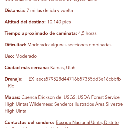
Distancia:
7 millas de ida y vuelta
Altitud del destino:
10.140 pies
Tiempo aproximado de caminata:
4,5 horas
Dificultad:
Moderado: algunas secciones empinadas.
Uso:
Moderado
Ciudad más cercana:
Kamas, Utah
Drenaje:
__EX_aeca579528d44716b57355dd3e16cbbfb_
_ Río
Mapas:
Cuenca Erickson del USGS; USDA Forest Service
High Uintas Wilderness; Senderos Ilustrados Área Silvestre
High Uinta
Contactos del sendero:
Bosque Nacional Uinta, Distrito