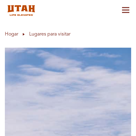
Alt
Skip to content
Hogar
Lugares para visitar