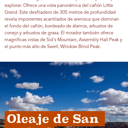
explorar. Ofrece una vista panorámica del cañón Little
Grand. Este desfiladero de 305 metros de profundidad
revela imponentes acantilados de arenisca que dominan
el fondo del cañón, bordeado de álamos, arbustos de
conejo y arbustos de grasa. El mirador también ofrece
magníficas vistas de Sid's Mountain, Assembly Hall Peak y
el punto más alto de Swell, Window Blind Peak.
Oleaje de San 