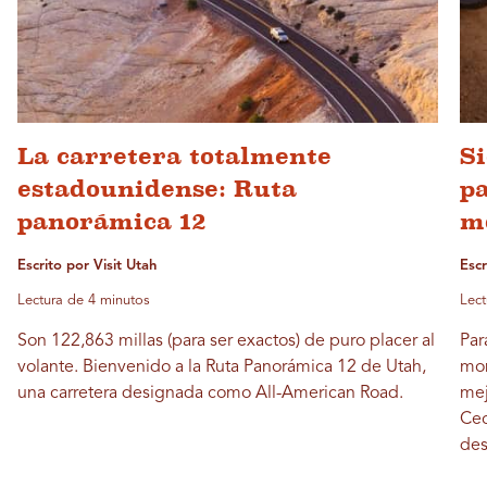
La carretera totalmente
Si
estadounidense: Ruta
pa
panorámica 12
m
Escrito por Visit Utah
Escr
Lectura de 4 minutos
Lect
Son 122,863 millas (para ser exactos) de puro placer al
Par
volante. Bienvenido a la Ruta Panorámica 12 de Utah,
mon
una carretera designada como All-American Road.
mej
Cec
des