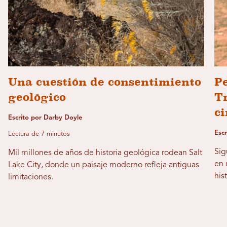
Una cuestión de consentimiento
Pe
geológico
T
c
Escrito por Darby Doyle
Esc
Lectura de 7 minutos
Sig
Mil millones de años de historia geológica rodean Salt
en 
Lake City, donde un paisaje moderno refleja antiguas
his
limitaciones.