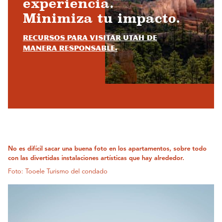
experiencia.
Minimiza tu impacto.
Recursos para visitar Utah de
manera responsable.
No es difícil sacar una buena foto en los apartamentos, sobre todo
con las divertidas instalaciones artísticas que hay alrededor.
Foto: Tooele Turismo del condado