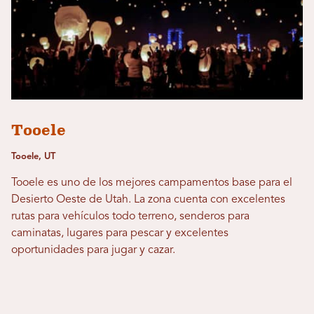
Tooele
Tooele, UT
Tooele es uno de los mejores campamentos base para el
Desierto Oeste de Utah. La zona cuenta con excelentes
rutas para vehículos todo terreno, senderos para
caminatas, lugares para pescar y excelentes
oportunidades para jugar y cazar.