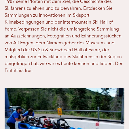
1987 seine Pforten mit dem Ziel, die Geschichte des
Skifahrens zu ehren und zu bewahren. Entdecken Sie
Sammlungen zu Innovationen im Skisport,
Klimabedingungen und der Intermountain Ski Hall of
Fame. Verpassen Sie nicht die umfangreiche Sammlung
an Auszeichnungen, Fotografien und Erinnerungsstücken
von Alf Engen, dem Namensgeber des Museums und
Mitglied der US Ski & Snowboard Hall of Fame, der
maßgeblich zur Entwicklung des Skifahrens in der Region
beigetragen hat, wie wir es heute kennen und lieben. Der
Eintritt ist frei.