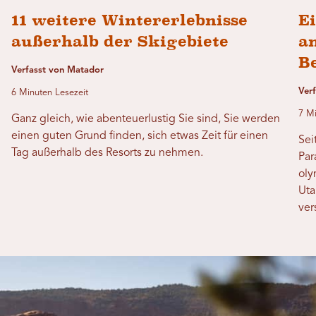
11 weitere Wintererlebnisse
E
außerhalb der Skigebiete
a
B
Verfasst von Matador
Ver
6 Minuten Lesezeit
7 Mi
Ganz gleich, wie abenteuerlustig Sie sind, Sie werden
einen guten Grund finden, sich etwas Zeit für einen
Sei
Tag außerhalb des Resorts zu nehmen.
Par
oly
Uta
ver