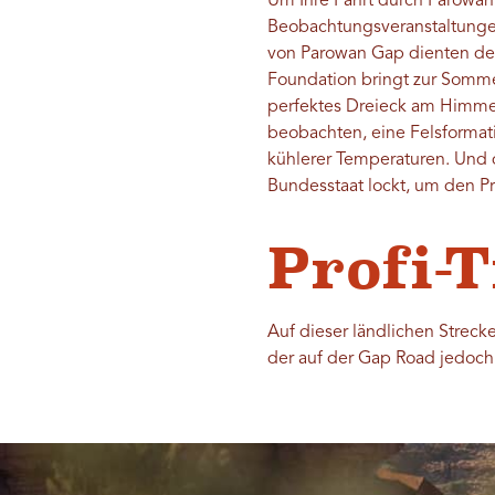
Um Ihre Fahrt durch Parowan 
Beobachtungsveranstaltungen
von Parowan Gap dienten den
Foundation bringt zur Somm
perfektes Dreieck am Himme
beobachten, eine Felsformati
kühlerer Temperaturen. Und d
Bundesstaat lockt, um den P
Profi-
Auf dieser ländlichen Streck
der auf der Gap Road jedoch