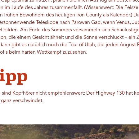
Gap optimal zu nutzen, planen Sie Ihren Ausflug am besten so, 
 im Laufe des Jahres zusammenfällt. (Wissenswert: Die Felsz
 frühen Bewohnern des heutigen Iron County als Kalender.) D
ersonnenwende Teleskope nach Parowan Gap, wenn Venus, Jup
l bilden. Am Ende des Sommers versammeln sich Schaulustige
on, die einem Gesicht ähnelt und die Sonne verschluckt – ein 
ann gibt es natürlich noch die Tour of Utah, die jeden August 
rofis beim harten Wettkampf zuzusehen.
Tipp
e sind Kopfhörer nicht empfehlenswert: Der Highway 130 hat kei
 ganz verschwindet.