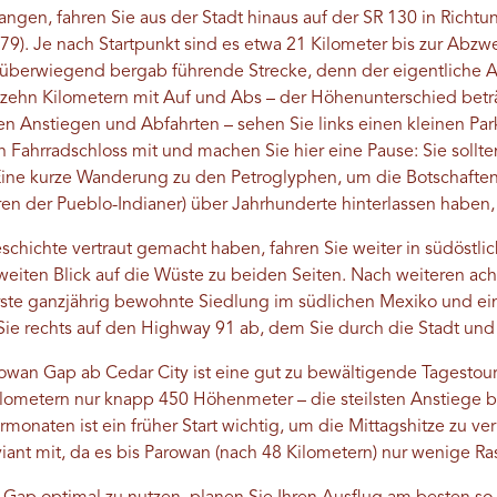
gen, fahren Sie aus der Stadt hinaus auf der SR 130 in Richtu
79). Je nach Startpunkt sind es etwa 21 Kilometer bis zur Abzw
überwiegend bergab führende Strecke, denn der eigentliche An
ehn Kilometern mit Auf und Abs – der Höhenunterschied betr
len Anstiegen und Abfahrten – sehen Sie links einen kleinen Pa
n Fahrradschloss mit und machen Sie hier eine Pause: Sie sollt
 Eine kurze Wanderung zu den Petroglyphen, um die Botschaften
ren der Pueblo-Indianer) über Jahrhunderte hinterlassen haben, 
chichte vertraut gemacht haben, fahren Sie weiter in südöstli
eiten Blick auf die Wüste zu beiden Seiten. Nach weiteren ach
rste ganzjährig bewohnte Siedlung im südlichen Mexiko und ein 
ie rechts auf den Highway 91 ab, dem Sie durch die Stadt und
owan Gap ab Cedar City ist eine gut zu bewältigende Tagestour
ilometern nur knapp 450 Höhenmeter – die steilsten Anstiege b
onaten ist ein früher Start wichtig, um die Mittagshitze zu 
ant mit, da es bis Parowan (nach 48 Kilometern) nur wenige Ra