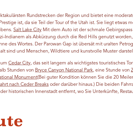
ktakulärsten Rundstrecken der Region und bietet eine moderate
estige ist, da sie Teil der Tour of the Utah ist. Sie liegt etwas
eibens.
Salt Lake City
Mit dem Auto ist der schmale Gebirgspass 
i-Indianern als Abkürzung durch die Red Hills genutzt worden,
inne des Wortes. Der Parowan Gap ist übersät mit uralten Petr
lt sind und Menschen, Wildtiere und kunstvolle Muster darstel
t um
Cedar City
, das seit langem als wichtigstes touristisches 
thalb Stunden von
Bryce Canyon National Park
, eine Stunde von
ational Monument
(Bei guter Kondition können Sie die 20 Mei
ahrt nach Ceder Breaks
oder darüber hinaus.) Die beiden Fahrr
r historischen Innenstadt entfernt, wo Sie Unterkünfte, Restau
ute