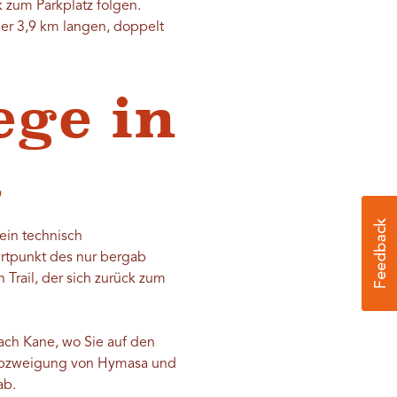
k zum Parkplatz folgen.
er 3,9 km langen, doppelt
ge in
a
ein technisch
artpunkt des nur bergab
Trail, der sich zurück zum
Bach Kane, wo Sie auf den
e Abzweigung von Hymasa und
ab.