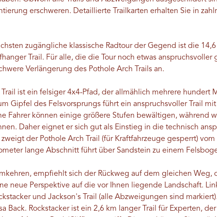
tierung erschweren. Detaillierte Trailkarten erhalten Sie in zah
achsten zugängliche klassische Radtour der Gegend ist die 14,
anger Trail. Für alle, die die Tour noch etwas anspruchsvoller 
schwere Verlängerung des Pothole Arch Trails an.
ail ist ein felsiger 4x4-Pfad, der allmählich mehrere hundert M
m Gipfel des Felsvorsprungs führt ein anspruchsvoller Trail mit
ene Fahrer können einige größere Stufen bewältigen, während w
en. Daher eignet er sich gut als Einstieg in die technisch ansp
zweigt der Pothole Arch Trail (für Kraftfahrzeuge gesperrt) vom
lometer lange Abschnitt führt über Sandstein zu einem Felsbog
umkehren, empfiehlt sich der Rückweg auf dem gleichen Weg, d
ine neue Perspektive auf die vor Ihnen liegende Landschaft. Lin
kstacker und Jackson's Trail (alle Abzweigungen sind markiert
a Back. Rockstacker ist ein 2,6 km langer Trail für Experten, d