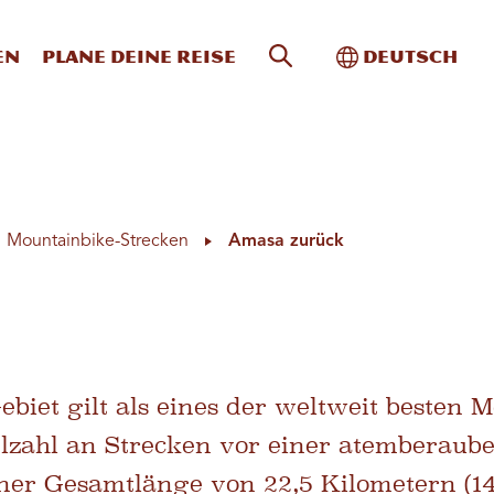
Website-Suche
Toggle Intern
en
Plane deine Reise
Deutsch
Mountainbike-Strecken
Amasa zurück
iet gilt als eines der weltweit besten M
elzahl an Strecken vor einer atemberaube
iner Gesamtlänge von 22,5 Kilometern (14