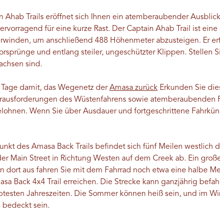
n Ahab Trails eröffnet sich Ihnen ein atemberaubender Ausblic
hervorragend für eine kurze Rast. Der Captain Ahab Trail ist eine
winden, um anschließend 488 Höhenmeter abzusteigen. Er erfo
rsprünge und entlang steiler, ungeschützter Klippen. Stellen Si
achsen sind.
i Tage damit, das Wegenetz der
Amasa zurück
Erkunden Sie die
erausforderungen des Wüstenfahrens sowie atemberaubenden P
ohnen. Wenn Sie über Ausdauer und fortgeschrittene Fahrkün
nkt des Amasa Back Trails befindet sich fünf Meilen westlich 
er Main Street in Richtung Westen auf dem Creek ab. Ein große
Von dort aus fahren Sie mit dem Fahrrad noch etwa eine halbe Me
a Back 4x4 Trail erreichen. Die Strecke kann ganzjährig befa
ebtesten Jahreszeiten. Die Sommer können heiß sein, und im W
 bedeckt sein.