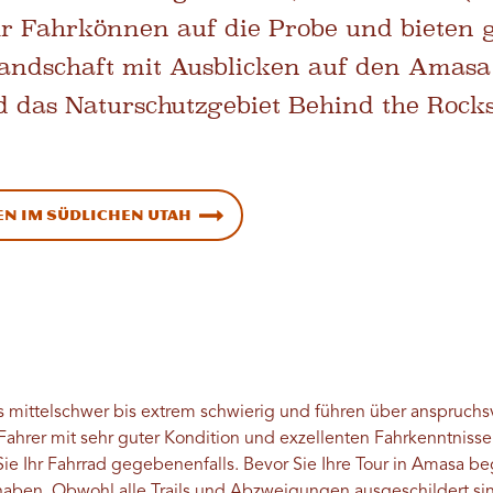
hr Fahrkönnen auf die Probe und bieten g
Landschaft mit Ausblicken auf den Amasa
d das Naturschutzgebiet Behind the Rock
n im südlichen Utah
ls mittelschwer bis extrem schwierig und führen über anspruchsvo
r Fahrer mit sehr guter Kondition und exzellenten Fahrkenntniss
Sie Ihr Fahrrad gegebenenfalls. Bevor Sie Ihre Tour in Amasa be
haben. Obwohl alle Trails und Abzweigungen ausgeschildert sin