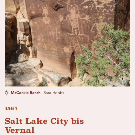
McConkie Ranch
|
Sara Hobbs
Tag 1
Salt Lake City bis
Vernal