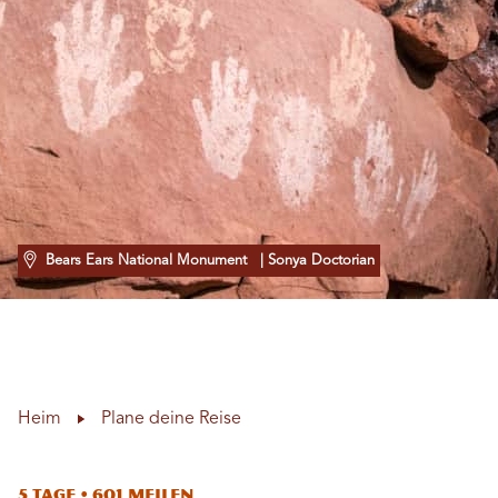
Bears Ears National Monument
| Sonya Doctorian
Heim
Plane deine Reise
5 Tage • 601 Meilen