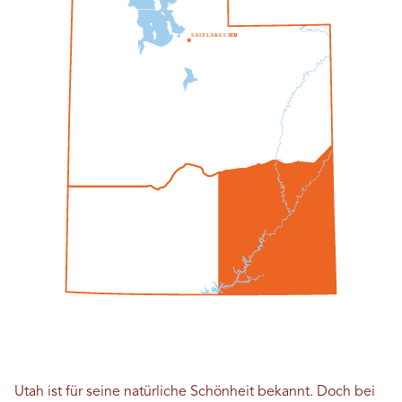
S
A
L
T
L
A
K
E
C
ICH
T
Y
Utah ist für seine natürliche Schönheit bekannt. Doch bei