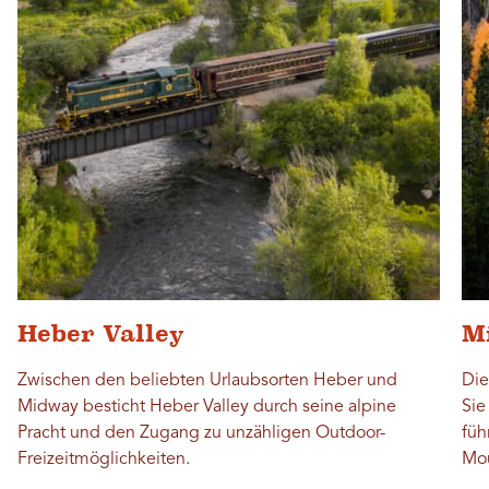
Heber Valley
M
Zwischen den beliebten Urlaubsorten Heber und
Die
Midway besticht Heber Valley durch seine alpine
Sie
Pracht und den Zugang zu unzähligen Outdoor-
füh
Freizeitmöglichkeiten.
Mou