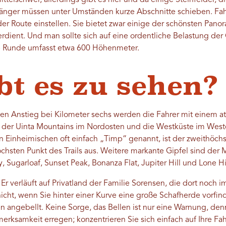
mittelschwer, allerdings gibt es hier und da einige Steinfelder, 
änger müssen unter Umständen kurze Abschnitte schieben. Fahr
er Route einstellen. Sie bietet zwar einige der schönsten Pan
rdient. Und man sollte sich auf eine ordentliche Belastung de
te Runde umfasst etwa 600 Höhenmeter.
bt es zu sehen?
ßen Anstieg bei Kilometer sechs werden die Fahrer mit einem
l der Uinta Mountains im Nordosten und die Westküste im West
Einheimischen oft einfach „Timp“ genannt, ist der zweithöchs
öchsten Punkt des Trails aus. Weitere markante Gipfel sind de
y, Sugarloaf, Sunset Peak, Bonanza Flat, Jupiter Hill und Lone Hil
 Er verläuft auf Privatland der Familie Sorensen, die dort noch
 nicht, wenn Sie hinter einer Kurve eine große Schafherde vorfi
 angebellt. Keine Sorge, das Bellen ist nur eine Warnung, de
merksamkeit erregen; konzentrieren Sie sich einfach auf Ihre Fah