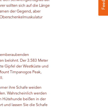
die den Schwierigkeitsgrad auf
er sollten sich auf die Länge
oramen der Gegend, aber
r Oberschenkelmuskulatur
 atemberaubenden
en belohnt. Der 3.583 Meter
te Gipfel der Westküste und
r Mount Timpanogos Peak,
l.
 immer ihre Schafe weiden
nden. Wahrscheinlich werden
nn Hütehunde beißen in der
rt und lassen Sie die Schafe