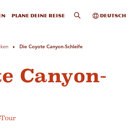
Website-Suche
Toggle Intern
en
Plane deine Reise
Deutsch
cken
Die Coyote Canyon-Schleife
te Canyon-
-Tour