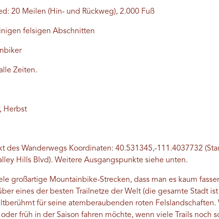
d: 20 Meilen (Hin- und Rückweg), 2.000 Fuß
einigen felsigen Abschnitten
nbiker
alle Zeiten.
, Herbst
kt des Wanderwegs
Koordinaten:
40.531345,-111.4037732 (St
lley Hills Blvd). Weitere Ausgangspunkte siehe unten.
iele großartige Mountainbike-Strecken, dass man es kaum fasse
ber eines der besten Trailnetze der Welt (die gesamte Stadt ist 
weltberühmt für seine atemberaubenden roten Felslandschaften
der früh in der Saison fahren möchte, wenn viele Trails noch