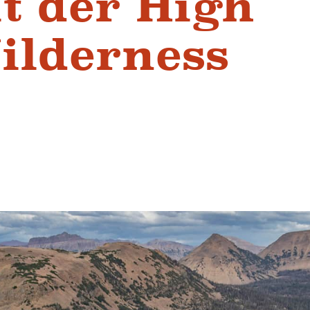
t der High
ilderness