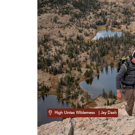
High Uintas Wilderness
| Jay Dash