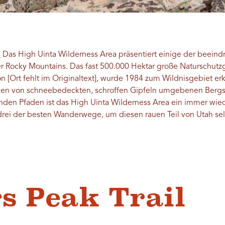
s
Das High Uinta Wilderness Area präsentiert einige der beein
er Rocky Mountains. Das fast 500.000 Hektar große Naturschutz
n [Ort fehlt im Originaltext], wurde 1984 zum Wildnisgebiet erk
inen von schneebedeckten, schroffen Gipfeln umgebenen Berg
nden Pfaden ist das High Uinta Wilderness Area ein immer wied
drei der besten Wanderwege, um diesen rauen Teil von Utah sel
gs Peak Trail