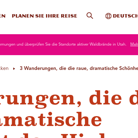
Website-Suche
Toggle In
en
Planen Sie Ihre Reise
Deutsc
mmungen und überprüfen Sie die Standorte aktiver Waldbrände in Utah.
Mehr
cken
3 Wanderungen, die die raue, dramatische Schönhe
ungen, die 
amatische