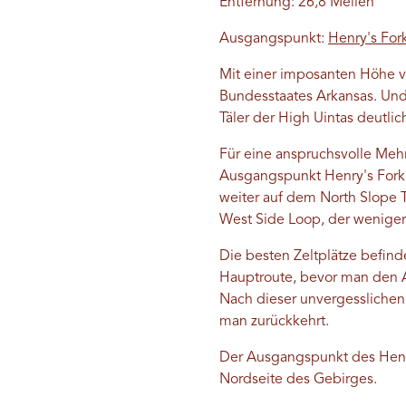
Entfernung: 26,8 Meilen
Ausgangspunkt:
Henry's For
Mit einer imposanten Höhe 
Bundesstaates Arkansas. Und
Täler der High Uintas deutlic
Für eine anspruchsvolle Meh
Ausgangspunkt Henry's Fork.
weiter auf dem North Slope T
West Side Loop, der weniger
Die besten Zeltplätze befin
Hauptroute, bevor man den A
Nach dieser unvergesslichen 
man zurückkehrt.
Der Ausgangspunkt des Henry'
Nordseite des Gebirges.