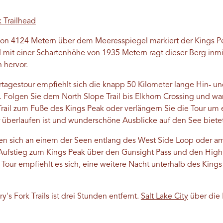
k Trailhead
von 4124 Metern über dem Meeresspiegel markiert der Kings P
 mit einer Schartenhöhe von 1935 Metern ragt dieser Berg in
h hervor.
rtagestour empfiehlt sich die knapp 50 Kilometer lange Hin- u
 Folgen Sie dem North Slope Trail bis Elkhorn Crossing und wa
rail zum Fuße des Kings Peak oder verlängern Sie die Tour um
 überlaufen ist und wunderschöne Ausblicke auf den See bietet
den sich an einem der Seen entlang des West Side Loop oder am
ufstieg zum Kings Peak über den Gunsight Pass und den Highli
Tour empfiehlt es sich, eine weitere Nacht unterhalb des Kings
s Fork Trails ist drei Stunden entfernt.
Salt Lake City
über die 