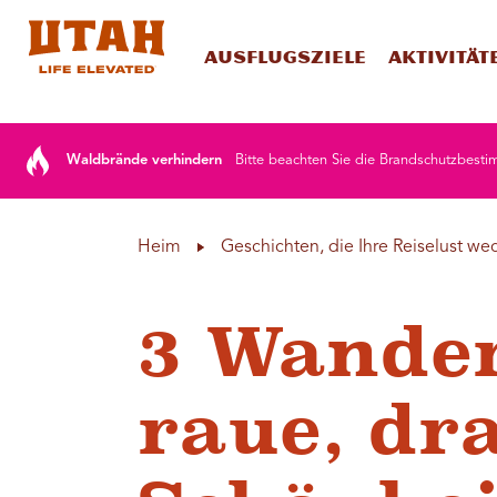
Ausflugsziele
Aktivität
Skip to content
Waldbrände verhindern
Bitte beachten Sie die Brandschutzbesti
Heim
Geschichten, die Ihre Reiselust we
3 Wander
raue, dr