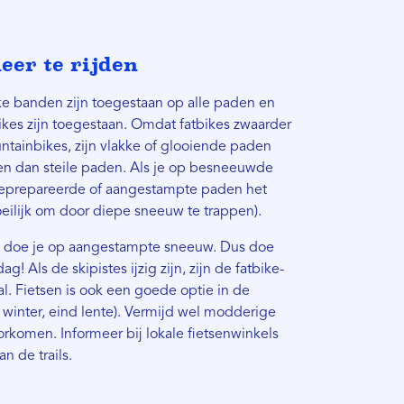
er te rijden
 banden zijn toegestaan ​​op alle paden en
es zijn toegestaan. Omdat fatbikes zwaarder
tainbikes, zijn vlakke of glooiende paden
den dan steile paden. Als je op besneeuwde
n geprepareerde of aangestampte paden het
oeilijk om door diepe sneeuw te trappen).
en doe je op aangestampte sneeuw. Dus doe
! Als de skipistes ijzig zijn, zijn de fatbike-
aal. Fietsen is ook een goede optie in de
winter, eind lente). Vermijd wel modderige
komen. Informeer bij lokale fietsenwinkels
an de trails.