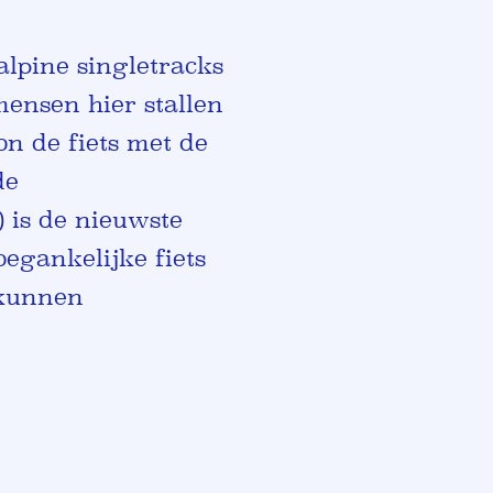
lpine singletracks
mensen hier stallen
on de fiets met de
de
 is de nieuwste
oegankelijke fiets
 kunnen