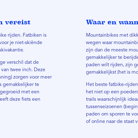
 vereist
Waar en wanne
ike rijden. Fatbiken is
Mountainbikes met dikke
voor je niet-skiënde
wegen waar mountainbik
 skivakantie.
zijn dan de meeste moun
gemakkelijker te berij
ge verschil dat de
paden wilt rijden, zij
s van twee inch. Deze
gemakkelijkst (het is m
ning) zorgen voor meer
s gemakkelijker te
Het beste fatbike-rijd
opgegroeid met een
het niet op een poederdag
heeft deze fiets een
trails waarschijnlijk ide
tussenseizoenen (begin 
paden om sporen te voor
of online naar de staat v