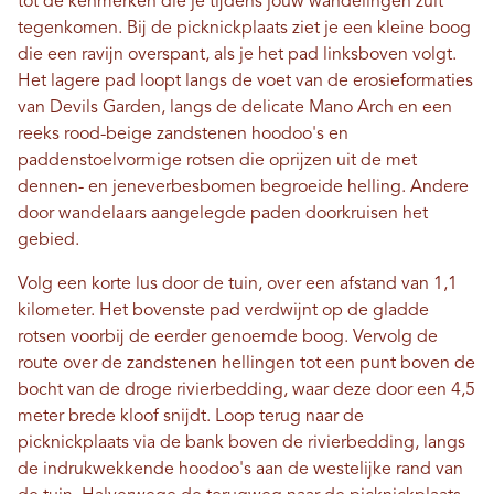
tot de kenmerken die je tijdens jouw wandelingen zult
tegenkomen. Bij de picknickplaats ziet je een kleine boog
die een ravijn overspant, als je het pad linksboven volgt.
Het lagere pad loopt langs de voet van de erosieformaties
van Devils Garden, langs de delicate Mano Arch en een
reeks rood-beige zandstenen hoodoo's en
paddenstoelvormige rotsen die oprijzen uit de met
dennen- en jeneverbesbomen begroeide helling. Andere
door wandelaars aangelegde paden doorkruisen het
gebied.
Volg een korte lus door de tuin, over een afstand van 1,1
kilometer. Het bovenste pad verdwijnt op de gladde
rotsen voorbij de eerder genoemde boog. Vervolg de
route over de zandstenen hellingen tot een punt boven de
bocht van de droge rivierbedding, waar deze door een 4,5
meter brede kloof snijdt. Loop terug naar de
picknickplaats via de bank boven de rivierbedding, langs
de indrukwekkende hoodoo's aan de westelijke rand van