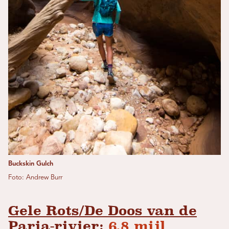
Buckskin Gulch
Foto: Andrew Burr
Gele Rots/De Doos van de
Paria-rivier:
6,8 mijl