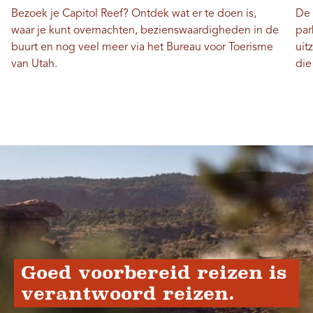
Bezoek je Capitol Reef? Ontdek wat er te doen is,
De 
waar je kunt overnachten, bezienswaardigheden in de
par
buurt en nog veel meer via het Bureau voor Toerisme
uit
van Utah.
die
Goed voorbereid reizen is
verantwoord reizen.