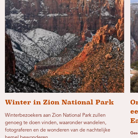
Winter in Zion National Park
O
e
Winterbezoekers aan Zion National Park zullen
Ea
genoeg te doen vinden, waaronder wandelen,
fotograferen en de wonderen van de nachtelijke
Ges
hemel bewonderen.