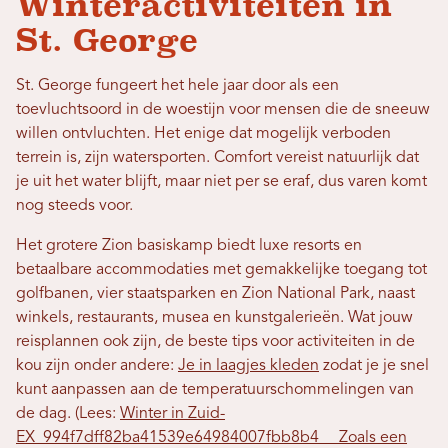
Winteractiviteiten in
St. George
St. George fungeert het hele jaar door als een
toevluchtsoord in de woestijn voor mensen die de sneeuw
willen ontvluchten. Het enige dat mogelijk verboden
terrein is, zijn watersporten. Comfort vereist natuurlijk dat
je uit het water blijft, maar niet per se eraf, dus varen komt
nog steeds voor.
Het grotere Zion basiskamp biedt luxe resorts en
betaalbare accommodaties met gemakkelijke toegang tot
golfbanen, vier staatsparken en Zion National Park, naast
winkels, restaurants, musea en kunstgalerieën. Wat jouw
reisplannen ook zijn, de beste tips voor activiteiten in de
kou zijn onder andere:
Je in laagjes kleden
zodat je je snel
kunt aanpassen aan de temperatuurschommelingen van
de dag. (Lees:
Winter in Zuid-
EX_994f7dff82ba41539e64984007fbb8b4__ Zoals een