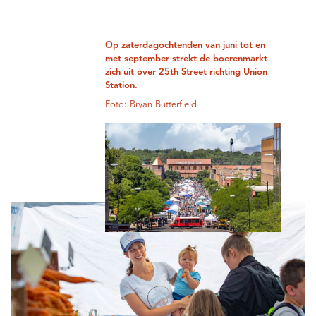
Op zaterdagochtenden van juni tot en
met september strekt de boerenmarkt
zich uit over 25th Street richting Union
Station.
Foto: Bryan Butterfield