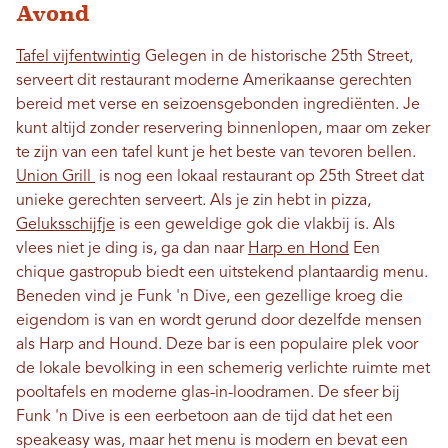
Avond
Tafel vijfentwintig
Gelegen in de historische 25th Street,
serveert dit restaurant moderne Amerikaanse gerechten
bereid met verse en seizoensgebonden ingrediënten. Je
kunt altijd zonder reservering binnenlopen, maar om zeker
te zijn van een tafel kunt je het beste van tevoren bellen.
Union Grill
is nog een lokaal restaurant op 25th Street dat
unieke gerechten serveert. Als je zin hebt in pizza,
Geluksschijfje
is een geweldige gok die vlakbij is. Als
vlees niet je ding is, ga dan naar
Harp en Hond
Een
chique gastropub biedt een uitstekend plantaardig menu.
Beneden vind je Funk 'n Dive, een gezellige kroeg die
eigendom is van en wordt gerund door dezelfde mensen
als Harp and Hound. Deze bar is een populaire plek voor
de lokale bevolking in een schemerig verlichte ruimte met
pooltafels en moderne glas-in-loodramen. De sfeer bij
Funk 'n Dive is een eerbetoon aan de tijd dat het een
speakeasy was, maar het menu is modern en bevat een