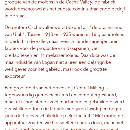
grootste van de molens in de Cache Valley; de fabriek
wordt beschouwd als het oudste continu draaiende bedrijf
in de staat.
De grotere Cache vallei werd bekend als "de graanschuur
van Utah". Tussen 1910 en 1935 waren er 16 graanmolens
in bedrijf in de vallei, naast verschillende zagerijen, een
fabriek voor de productie van dakspanen, vier
breifabrieken en 14 melassemolens. Daardoor was de
maalindustrie van Logan niet alleen een belangrijke
werkgever voor het gebied, maar ook de grootste
exporteur.
Een groot deel van het proces bij Central Milling is
tegenwoordig gemechaniseerd en computergestuurd,
maar er is nog steeds veel machinerie in gebruik die werd
geïnstalleerd toen de fabriek eind jaren twintig en begin
jaren dertig overschakelde op elektriciteit. "Met moderne
apparatuur zouden we het sneller kunnen doen, maar niet
beter", zegt Perry, waarmee hij de menselijke aandacht