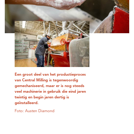
Een groot deel van het productieproces
van Central Milling is tegenwoordig
gemechaniseerd, maar er is nog steeds
veel machinerie in gebruik die eind jaren
twintig en begin jaren dertig is
geïnstalleerd.
Foto: Austen Diamond