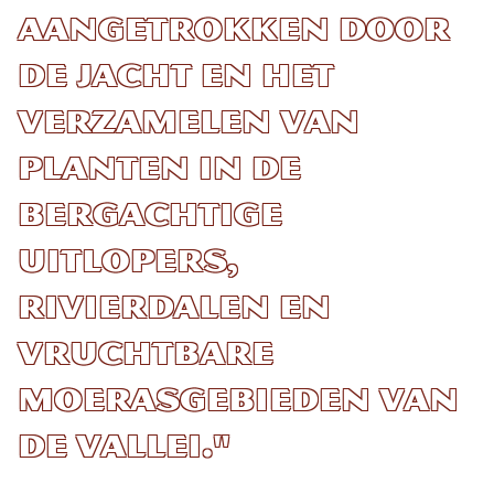
aangetrokken door
de jacht en het
verzamelen van
planten in de
bergachtige
uitlopers,
rivierdalen en
vruchtbare
moerasgebieden van
de vallei."