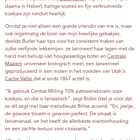
daarna in Heber), hartige scones en fijn verkruimelde
koekjes zijn ronduit heerlijk.
Omdat ze niet alleen een goede vriendin van me is, maar
ook regelmatig de bron van mijn heerlijke gebakjes,
deelde Butler haar tips voor het consistent maken van
zulke verfijnde lekkernijen: ze lamineert haar lagen met de
hand met behulp van hoogwaardige boter en
Centrale
Maalerij
universeel biologisch meel, een tarwemeel
geproduceerd in een molen in het noorden van Utah's
Cache Vallei
dat al sinds 1867 actief is.
“Ik gebruik Central Milling 70% patisseriebloem voor
koekjes, en die is fantastisch”, zegt Butler (stel je voor dat
ze dit zegt met haar melodieuze Britse accent). “En, jeetje,
de gewone bloem is gewoon perfect. De smaak is
fenomenaal, en het heeft de allerbeste eiwitverhouding
en een zachte textuur voor croissants.”