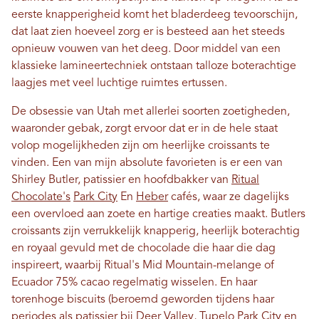
eerste knapperigheid komt het bladerdeeg tevoorschijn,
dat laat zien hoeveel zorg er is besteed aan het steeds
opnieuw vouwen van het deeg. Door middel van een
klassieke lamineertechniek ontstaan ​​talloze boterachtige
laagjes met veel luchtige ruimtes ertussen.
De obsessie van Utah met allerlei soorten zoetigheden,
waaronder gebak, zorgt ervoor dat er in de hele staat
volop mogelijkheden zijn om heerlijke croissants te
vinden. Een van mijn absolute favorieten is er een van
Shirley Butler, patissier en hoofdbakker van
Ritual
Chocolate's
Park City
En
Heber
cafés, waar ze dagelijks
een overvloed aan zoete en hartige creaties maakt. Butlers
croissants zijn verrukkelijk knapperig, heerlijk boterachtig
en royaal gevuld met de chocolade die haar die dag
inspireert, waarbij Ritual's Mid Mountain-melange of
Ecuador 75% cacao regelmatig wisselen. En haar
torenhoge biscuits (beroemd geworden tijdens haar
periodes als patissier bij
Deer Valley
, Tupelo Park City en