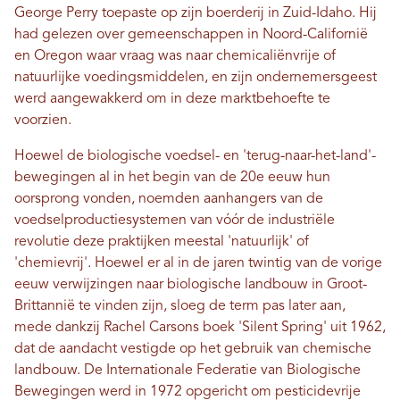
George Perry toepaste op zijn boerderij in Zuid-Idaho. Hij
had gelezen over gemeenschappen in Noord-Californië
en Oregon waar vraag was naar chemicaliënvrije of
natuurlijke voedingsmiddelen, en zijn ondernemersgeest
werd aangewakkerd om in deze marktbehoefte te
voorzien.
Hoewel de biologische voedsel- en 'terug-naar-het-land'-
bewegingen al in het begin van de 20e eeuw hun
oorsprong vonden, noemden aanhangers van de
voedselproductiesystemen van vóór de industriële
revolutie deze praktijken meestal 'natuurlijk' of
'chemievrij'. Hoewel er al in de jaren twintig van de vorige
eeuw verwijzingen naar biologische landbouw in Groot-
Brittannië te vinden zijn, sloeg de term pas later aan,
mede dankzij Rachel Carsons boek 'Silent Spring' uit 1962,
dat de aandacht vestigde op het gebruik van chemische
landbouw. ​​De Internationale Federatie van Biologische
Bewegingen werd in 1972 opgericht om pesticidevrije