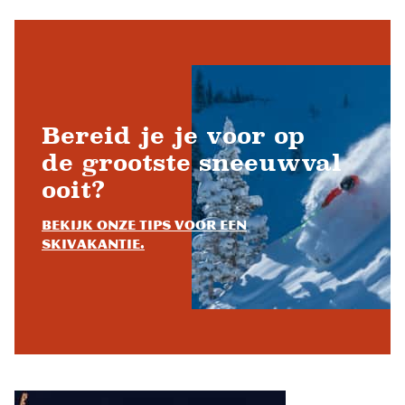
Bereid je je voor op
de grootste sneeuwval
ooit?
Bekijk onze tips voor een
skivakantie.