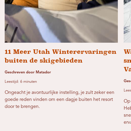
11 Meer Utah Winterervaringen
Wa
buiten de skigebieden
s
Va
Geschreven door Matador
Ges
Leestijd: 6 minuten
Lees
Ongeacht je avontuurlijke instelling, je zult zeker een
goede reden vinden om een ​​dagje buiten het resort
Op 
door te brengen.
Heb
sne
erv