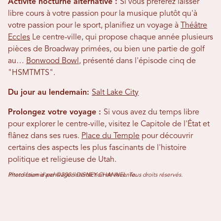
Activité nocturne alternative :
Si vous préférez laisser
libre cours à votre passion pour la musique plutôt qu'à
votre passion pour le sport, planifiez un voyage à
Théâtre
Eccles
Le centre-ville, qui propose chaque année plusieurs
pièces de Broadway primées, ou bien une partie de golf
au…
Bonwood Bowl
, présenté dans l'épisode cinq de
"HSMTMTS".
Du jour au lendemain:
Salt Lake City
Prolongez votre voyage :
Si vous avez du temps libre
pour explorer le centre-ville, visitez le Capitole de l'État et
flânez dans ses rues.
Place du Temple
pour découvrir
certains des aspects les plus fascinants de l'histoire
politique et religieuse de Utah.
Photo fournie par ©2006 DISNEY CHANNEL. Tous droits réservés. Interdiction d'archivage. Interdiction de revente.