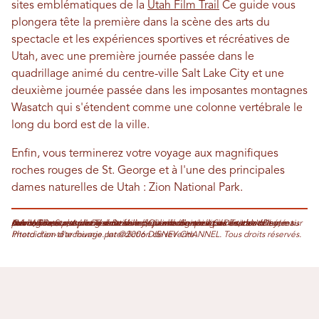
sites emblématiques de la
Utah Film Trail
Ce guide vous
plongera tête la première dans la scène des arts du
spectacle et les expériences sportives et récréatives de
Utah, avec une première journée passée dans le
quadrillage animé du centre-ville Salt Lake City et une
deuxième journée passée dans les imposantes montagnes
Wasatch qui s'étendent comme une colonne vertébrale le
long du bord est de la ville.
Enfin, vous terminerez votre voyage aux magnifiques
roches rouges de St. George et à l'une des principales
dames naturelles de Utah : Zion National Park.
Arianna Rees est une rédactrice indépendante qui vit à Deseret Valley, mais son cœur est resté à Deseret Valley, où elle a grandi. Ses articles ont été publiés dans plus d'une douzaine de journaux et magazines, dont Deseret News, The Startup et The Beehive. Quand elle n'est pas en train d'écrire sur son ordinateur, Arianna aime faire de la randonnée et de l'escalade en montagne, ou se plonger dans un bon livre. Suivez-la sur Twitter : @AriWRees.
Photo d'en-tête fournie par ©2006 DISNEY CHANNEL. Tous droits réservés. Interdiction d'archivage. Interdiction de revente.