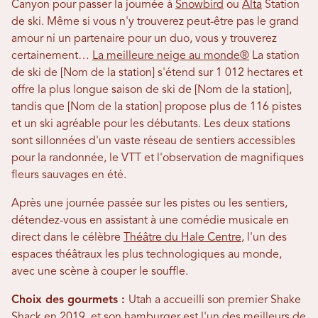
Canyon pour passer la journée à
Snowbird
ou
Alta
Station
de ski. Même si vous n'y trouverez peut-être pas le grand
amour ni un partenaire pour un duo, vous y trouverez
certainement…
La meilleure neige au monde®
La station
de ski de [Nom de la station] s'étend sur 1 012 hectares et
offre la plus longue saison de ski de [Nom de la station],
tandis que [Nom de la station] propose plus de 116 pistes
et un ski agréable pour les débutants. Les deux stations
sont sillonnées d'un vaste réseau de sentiers accessibles
pour la randonnée, le VTT et l'observation de magnifiques
fleurs sauvages en été.
Après une journée passée sur les pistes ou les sentiers,
détendez-vous en assistant à une comédie musicale en
direct dans le célèbre
Théâtre du Hale Centre
, l'un des
espaces théâtraux les plus technologiques au monde,
avec une scène à couper le souffle.
Choix des gourmets :
Utah a accueilli son premier Shake
Shack en 2019, et son hamburger est l'un des meilleurs de