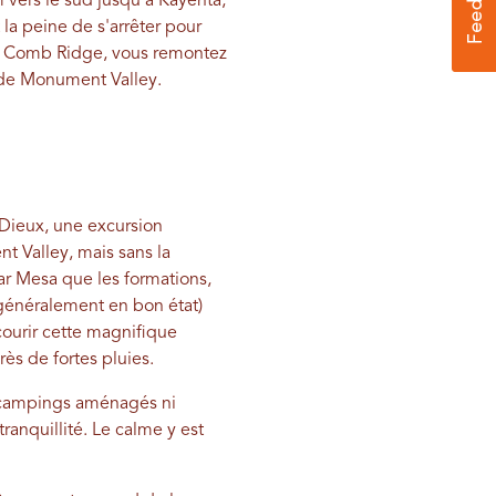
 vers le sud jusqu'à Kayenta,
 la peine de s'arrêter pour
rès Comb Ridge, vous remontez
s de Monument Valley.
s Dieux, une excursion
 Valley, mais sans la
r Mesa que les formations,
généralement en bon état)
courir cette magnifique
ès de fortes pluies.
i campings aménagés ni
anquillité. Le calme y est