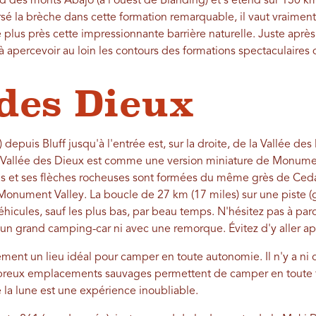
des monts Abajo (à l'ouest de Blanding) et s'étend sur 130 km
rsé la brèche dans cette formation remarquable, il vaut vraiment
e plus près cette impressionnante barrière naturelle. Juste ap
 apercevoir au loin les contours des formations spectaculaire
 des Dieux
) depuis Bluff jusqu'à l'entrée est, sur la droite, de la Vallée de
allée des Dieux est comme une version miniature de Monument
 et ses flèches rocheuses sont formées du même grès de Ceda
onument Valley. La boucle de 27 km (17 miles) sur une piste (
véhicules, sauf les plus bas, par beau temps. N'hésitez pas à par
un grand camping-car ni avec une remorque. Évitez d'y aller apr
ement un lieu idéal pour camper en toute autonomie. Il n'y a n
breux emplacements sauvages permettent de camper en toute tr
e la lune est une expérience inoubliable.