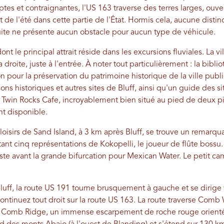
ptes et contraignantes, l'US 163 traverse des terres larges, ouve
ort de l'été dans cette partie de l'État. Hormis cela, aucune dist
duite ne présente aucun obstacle pour aucun type de véhicule.
dont le principal attrait réside dans les excursions fluviales. La
a droite, juste à l'entrée. À noter tout particulièrement : la bib
on pour la préservation du patrimoine historique de la ville pub
ons historiques et autres sites de Bluff, ainsi qu'un guide des si
Twin Rocks Cafe, incroyablement bien situé au pied de deux p
nt disponible.
 loisirs de Sand Island, à 3 km après Bluff, se trouve un remar
nt cinq représentations de Kokopelli, le joueur de flûte bossu. 
uste avant la grande bifurcation pour Mexican Water. Le petit c
luff, la route US 191 tourne brusquement à gauche et se dirige 
ntinuez tout droit sur la route US 163. La route traverse Comb 
e Comb Ridge, un immense escarpement de roche rouge orient