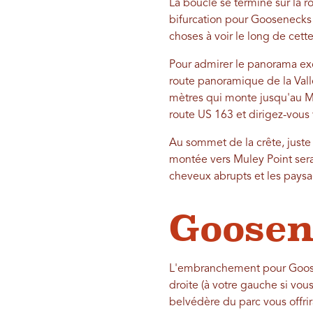
La boucle se termine sur la 
bifurcation pour Goosenecks S
choses à voir le long de cette
Pour admirer le panorama exc
route panoramique de la Val
mètres qui monte jusqu'au Mo
route US 163 et dirigez-vous v
Au sommet de la crête, juste
montée vers Muley Point sera
cheveux abrupts et les paysag
Goosen
L'embranchement pour Goosen
droite (à votre gauche si vou
belvédère du parc vous offrir