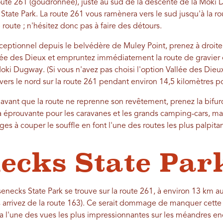
route 261 (goudronnée), juste au sud de la descente de la Moki 
tate Park. La route 261 vous ramènera vers le sud jusqu'à la rou
 route ; n'hésitez donc pas à faire des détours.
eptionnel depuis le belvédère de Muley Point, prenez à droite 
lée des Dieux et empruntez immédiatement la route de gravier
ki Dugway. (Si vous n'avez pas choisi l'option Vallée des Dieux
ers le nord sur la route 261 pendant environ 14,5 kilomètres pour
 avant que la route ne reprenne son revêtement, prenez la bifur
 éprouvante pour les caravanes et les grands camping-cars, mai
es à couper le souffle en font l'une des routes les plus palpitan
ecks State Par
ecks State Park se trouve sur la route 261, à environ 13 km a
s arrivez de la route 163). Ce serait dommage de manquer cette a
a l'une des vues les plus impressionnantes sur les méandres enc