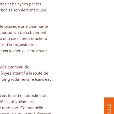
rtes et balayées par les
inction saisonnière marquée
 ville possède une charmante
liothèque, un beau bâtiment
lie une excellente brochure
tes d'art rupestre des
itons rocheux. La brochure
quable panneau de
Soyez attentif à la route de
amping rudimentaire (sans eau
vers le sud en direction de
Wash, dévoilant les
é nord-sud. Ce monoclin