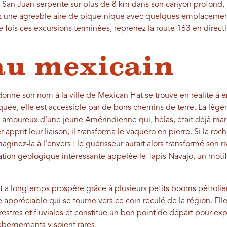
 San Juan serpente sur plus de 8 km dans son canyon profond, 
rez une agréable aire de pique-nique avec quelques emplaceme
ne fois ces excursions terminées, reprenez la route 163 en direct
u mexicain
onné son nom à la ville de Mexican Hat se trouve en réalité à e
iquée, elle est accessible par de bons chemins de terre. La légen
amoureux d'une jeune Amérindienne qui, hélas, était déjà mari
 apprit leur liaison, il transforma le vaquero en pierre. Si la r
inez-la à l'envers : le guérisseur aurait alors transformé son riv
ion géologique intéressante appelée le Tapis Navajo, un motif 
t a longtemps prospéré grâce à plusieurs petits booms pétroliers
ue appréciable qui se tourne vers ce coin reculé de la région. Ell
estres et fluviales et constitue un bon point de départ pour ex
ébergements y soient rares.