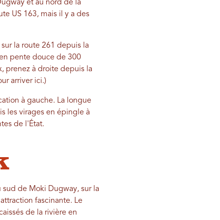
Dugway et au nord de la
te US 163, mais il y a des
sur la route 261 depuis la
 en pente douce de 300
, prenez à droite depuis la
 arriver ici.)
cation à gauche. La longue
s les virages en épingle à
tes de l'État.
k
u sud de Moki Dugway, sur la
ttraction fascinante. Le
aissés de la rivière en