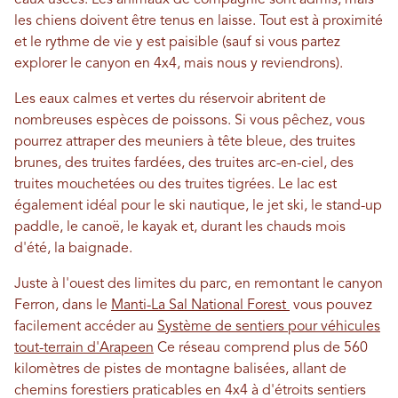
eaux usées. Les animaux de compagnie sont admis, mais
les chiens doivent être tenus en laisse. Tout est à proximité
et le rythme de vie y est paisible (sauf si vous partez
explorer le canyon en 4x4, mais nous y reviendrons).
Les eaux calmes et vertes du réservoir abritent de
nombreuses espèces de poissons. Si vous pêchez, vous
pourrez attraper des meuniers à tête bleue, des truites
brunes, des truites fardées, des truites arc-en-ciel, des
truites mouchetées ou des truites tigrées. Le lac est
également idéal pour le ski nautique, le jet ski, le stand-up
paddle, le canoë, le kayak et, durant les chauds mois
d'été, la baignade.
Juste à l'ouest des limites du parc, en remontant le canyon
Ferron, dans le
Manti-La Sal National Forest
vous pouvez
facilement accéder au
Système de sentiers pour véhicules
tout-terrain d'Arapeen
Ce réseau comprend plus de 560
kilomètres de pistes de montagne balisées, allant de
chemins forestiers praticables en 4x4 à d'étroits sentiers