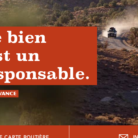
 bien
st un
sponsable.
avance
E CARTE ROUTIÈRE
I