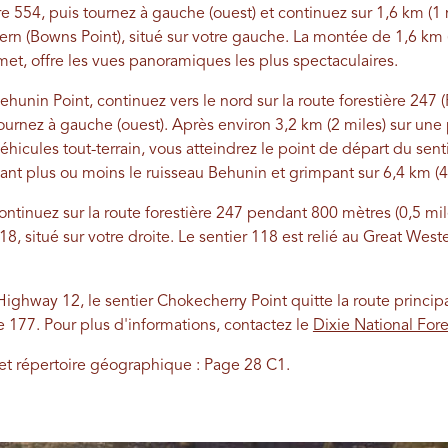
ère 554, puis tournez à gauche (ouest) et continuez sur 1,6 km (1
ern (Bowns Point), situé sur votre gauche. La montée de 1,6 km 
et, offre les vues panoramiques les plus spectaculaires.
ehunin Point, continuez vers le nord sur la route forestière 247 (
tournez à gauche (ouest). Après environ 3,2 km (2 miles) sur u
icules tout-terrain, vous atteindrez le point de départ du sent
ant plus ou moins le ruisseau Behunin et grimpant sur 6,4 km (
ntinuez sur la route forestière 247 pendant 800 mètres (0,5 mil
8, situé sur votre droite. Le sentier 118 est relié au Great Weste
ighway 12, le sentier Chokecherry Point quitte la route princip
re 177. Pour plus d'informations, contactez le
Dixie National Fore
 et répertoire géographique : Page 28 C1.