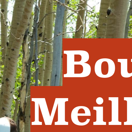
Bo
Meil