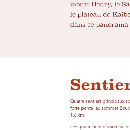
monts Henry, le S
le plateau de Kaib
dans ce panorama à
Sentie
Quatre sentiers principaux s
forte pente, au sommet Bould
1,6 km.
Les quatre sentiers sont acces