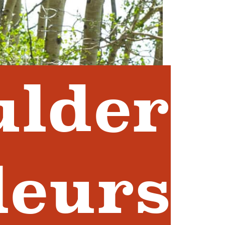
ulder
leurs