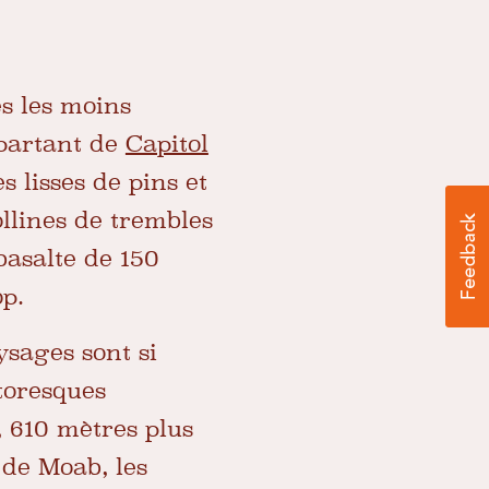
es les moins
 partant de
Capitol
 lisses de pins et
ollines de trembles
 basalte de 150
op.
sages sont si
ttoresques
 610 mètres plus
 de Moab, les