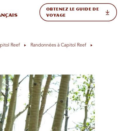
OBTENEZ LE GUIDE DE
ur le site
ler vers l'international
ançais
VOYAGE
pitol Reef
Randonnées à Capitol Reef